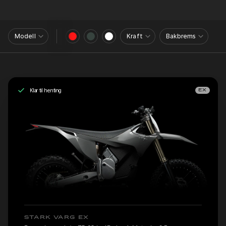
Modell
Kraft
Bakbrems
Klar til henting
EX
STARK VARG EX