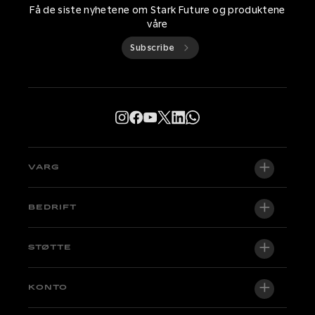
Få de siste nyhetene om Stark Future og produktene
våre
Subscribe
VARG
VARG EX
BEDRIFT
VARG MX 1.2
Om oss
STØTTE
VARG SM
Nyhetsrom
Factory Edition
Støttesentral
KONTO
Bli en forhandler
Sykler på lager
Teknisk og veiledninger