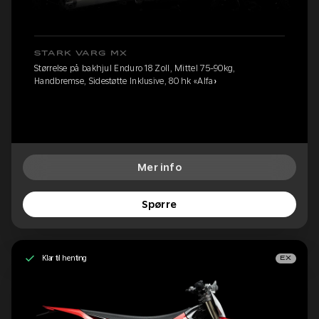
STARK VARG MX
Størrelse på bakhjul Enduro 18 Zoll, Mittel 75-90kg,
Handbremse, Sidestøtte Inklusive, 80 hk «Alfa»
Mer info
Spørre
Klar til henting
EX