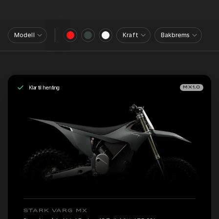
Modell
Kraft
Bakbrems
Klar til henting
MX1.0
STARK VARG MX