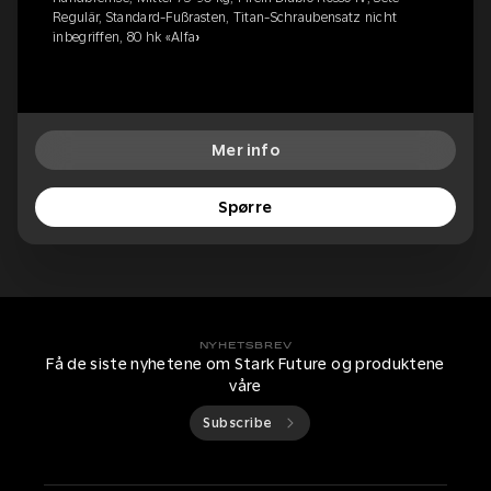
Regulär, Standard-Fußrasten, Titan-Schraubensatz nicht
inbegriffen, 80 hk «Alfa»
Mer info
Spørre
NYHETSBREV
Få de siste nyhetene om Stark Future og produktene
våre
Subscribe