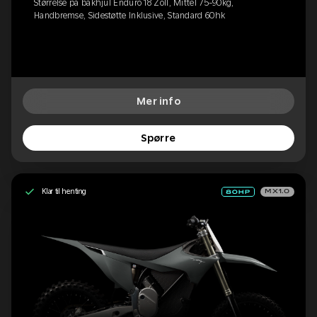
Størrelse på bakhjul Enduro 18 Zoll, Mittel 75-90kg,
Handbremse, Sidestøtte Inklusive, Standard 60hk
Mer info
Spørre
Klar til henting
MX1.0