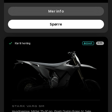
Mer info
Spørre
Klar til henting
SM
STARK VARG SM
Handbremse, Mittel 75-90 kg, Pirelli Diablo Rosso IV, Sete