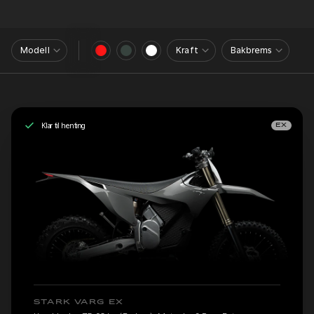
Modell
Kraft
Bakbrems
Klar til henting
EX
STARK VARG EX