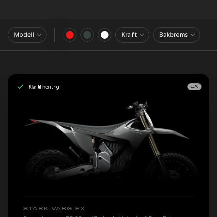
Modell
Kraft
Bakbrems
Klar til henting
EX
STARK VARG EX