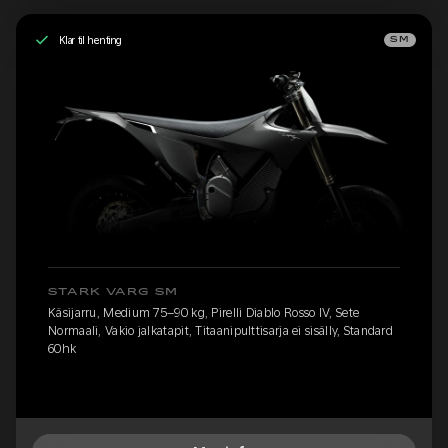
Klar til henting
SM
STARK VARG SM
Käsijarru, Medium 75–90 kg, Pirelli Diablo Rosso IV, Sete
Normaali, Vakio jalkatapit, Titaanipulttisarja ei sisälly, Standard
60hk