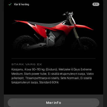
Klar til henting
EX
STARK VARG EX
Käsijarru, Kova 90–110 kg (Enduro), Metzeler 6 Days Extreme
Medium, Stark power tube, Ei sisällä etujarrulevyn suoja, Vakio
jalkatapit, Titaanipulttisarja ei sisälly, Sete Normaali, Ei sisällä
takajarrulevyn suoja, Standard 60hk
Mer info