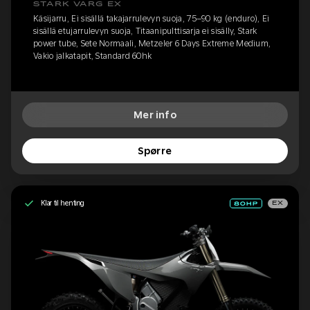
STARK VARG EX
Käsijarru, Ei sisällä takajarrulevyn suoja, 75–90 kg (enduro), Ei
sisällä etujarrulevyn suoja, Titaanipulttisarja ei sisälly, Stark
power tube, Sete Normaali, Metzeler 6 Days Extreme Medium,
Vakio jalkatapit, Standard 60hk
Mer info
Spørre
Klar til henting
EX