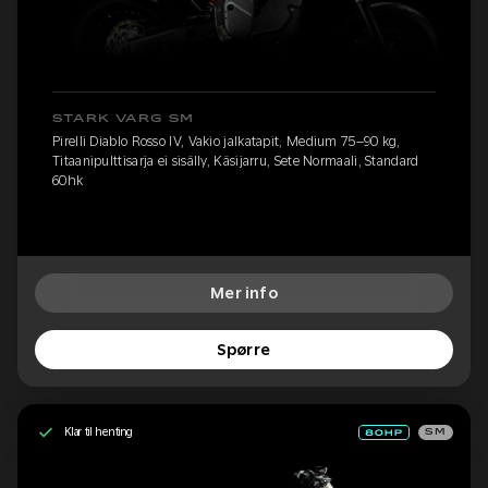
STARK VARG SM
Pirelli Diablo Rosso IV, Vakio jalkatapit, Medium 75–90 kg,
Titaanipulttisarja ei sisälly, Käsijarru, Sete Normaali, Standard
60hk
Mer info
Spørre
Klar til henting
SM