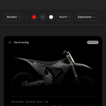
Modell
Kraft
Bakbrems
Klar til henting
MX1.2
STARK VARG MX 1.2