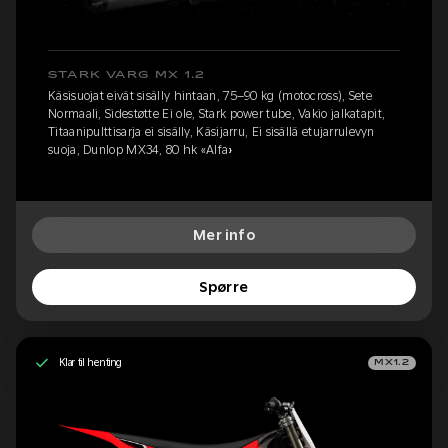
STARK VARG MX 1.2
Käsisuojat eivät sisälly hintaan, 75–90 kg (motocross), Sete
Normaali, Sidestøtte Ei ole, Stark power tube, Vakio jalkatapit,
Titaanipulttisarja ei sisälly, Käsijarru, Ei sisällä etujarrulevyn
suoja, Dunlop MX34, 80 hk «Alfa»
Mer info
Spørre
Klar til henting
MX1.2