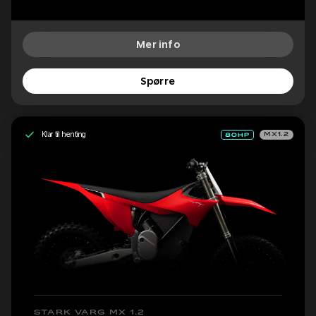
Mer info
Spørre
Klar til henting
MX1.2
STARK VARG MX 1.2