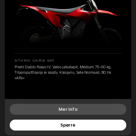
STARK VARG SM
Pirelli Diablo Rosso IV, Vakio jalkatapit, Medium 75–90 kg,
Titaanipulttisarja ei sisälly, Käsijarru, Sete Normaali, 80 hk
«Alfa»
Mer info
Spørre