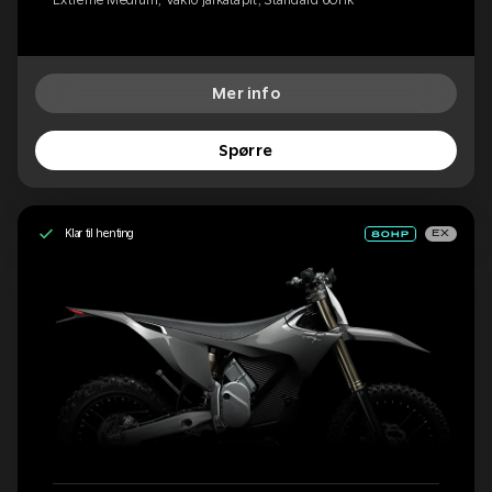
Mer info
Spørre
Klar til henting
EX