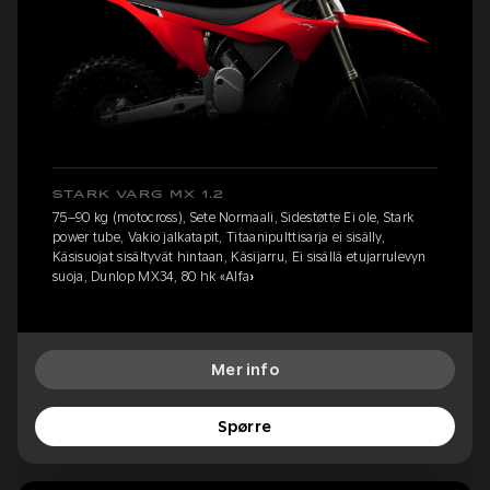
STARK VARG MX 1.2
75–90 kg (motocross), Sete Normaali, Sidestøtte Ei ole, Stark
power tube, Vakio jalkatapit, Titaanipulttisarja ei sisälly,
Käsisuojat sisältyvät hintaan, Käsijarru, Ei sisällä etujarrulevyn
suoja, Dunlop MX34, 80 hk «Alfa»
Mer info
Spørre