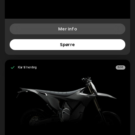
Mer info
Spørre
Klar til henting
SM