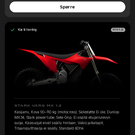
Spørre
Klar til henting
MX1.2
STARK VARG MX 1.2
Käsijarru, Kova 90–110 kg (motocross), Sidestøtte Ei ole, Dunlop
MX34, Stark power tube, Sete Grip, Ei sisällä etujarrulevyn
suoja, Käsisuojat eivät sisälly hintaan, Vakio jalkatapit,
Titaanipulttisarja ei sisälly, Standard 60hk