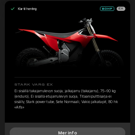
Klar til henting
EX
STARK VARG EX
Ei sisällä takajarrulevyn suoja, jalkajarru (takajarru), 75–90 kg
(enduro), Ei sisällä etujarrulevyn suoja, Titaanipulttisarja ei
sisälly, Stark power tube, Sete Normaali, Vakio jalkatapit, 80 hk
«Alfa»
Mer info