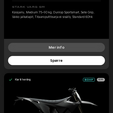
STARK VARG SM
Käsijarru, Medium 75–90 kg, Dunlop Sportsmart, Sete Grip,
Vakio jalkatapit, Titaanipulttisarja ei sisälly, Standard 60hk
Mer info
Spørre
Klar til henting
SM