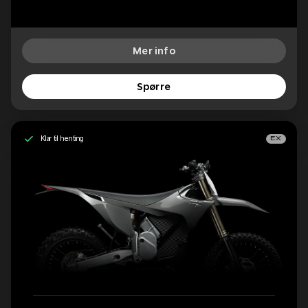
Mer info
Spørre
Klar til henting
EX