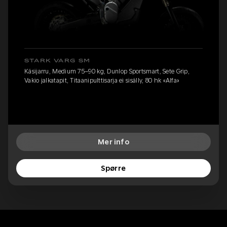
STARK VARG SM
Käsijarru, Medium 75–90 kg, Dunlop Sportsmart, Sete Grip,
Vakio jalkatapit, Titaanipulttisarja ei sisälly, 80 hk «Alfa»
Mer info
Spørre