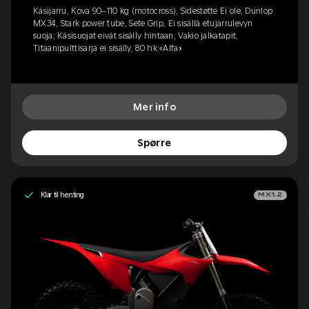
Käsijarru, Kova 90–110 kg (motocross), Sidestøtte Ei ole, Dunlop
MX34, Stark power tube, Sete Grip, Ei sisällä etujarrulevyn
suoja, Käsisuojat eivät sisälly hintaan, Vakio jalkatapit,
Titaanipulttisarja ei sisälly, 80 hk «Alfa»
Mer info
Spørre
Klar til henting
MX1.2