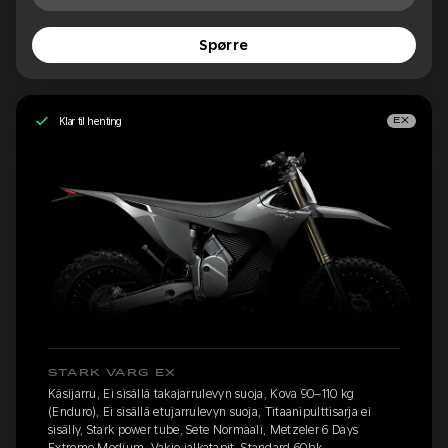
Spørre
Klar til henting
EX
STARK VARG EX
Käsijarru, Ei sisällä takajarrulevyn suoja, Kova 90–110 kg
(Enduro), Ei sisällä etujarrulevyn suoja, Titaanipulttisarja ei
sisälly, Stark power tube, Sete Normaali, Metzeler 6 Days
Extreme Medium, Vakio jalkatapit, Standard 60hk