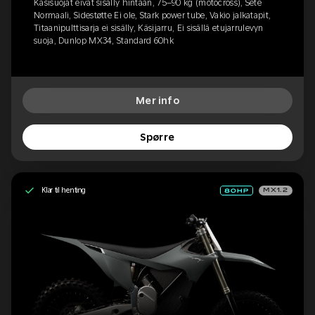
Käsisuojat eivät sisälly hintaan, 75–90 kg (motocross), Sete
Normaali, Sidestøtte Ei ole, Stark power tube, Vakio jalkatapit,
Titaanipulttisarja ei sisälly, Käsijarru, Ei sisällä etujarrulevyn
suoja, Dunlop MX34, Standard 60hk
Mer info
Spørre
Klar til henting
MX1.2