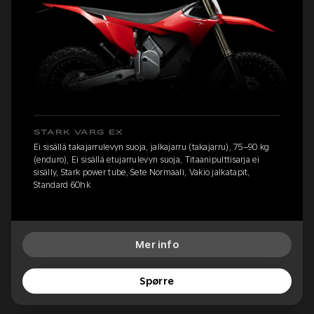
STARK VARG EX
Ei sisällä takajarrulevyn suoja, jalkajarru (takajarru), 75–90 kg
(enduro), Ei sisällä etujarrulevyn suoja, Titaanipulttisarja ei
sisälly, Stark power tube, Sete Normaali, Vakio jalkatapit,
Standard 60hk
Mer info
Spørre