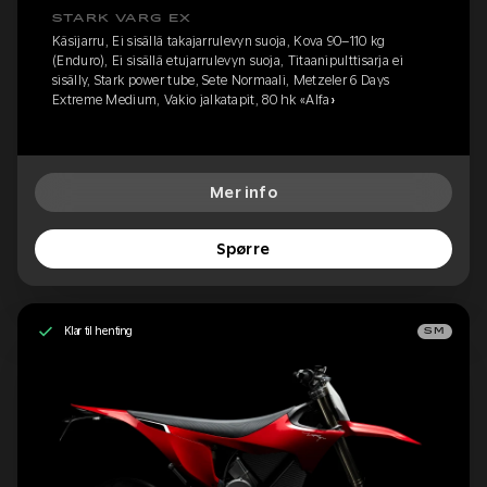
STARK VARG EX
Käsijarru, Ei sisällä takajarrulevyn suoja, Kova 90–110 kg
(Enduro), Ei sisällä etujarrulevyn suoja, Titaanipulttisarja ei
sisälly, Stark power tube, Sete Normaali, Metzeler 6 Days
Extreme Medium, Vakio jalkatapit, 80 hk «Alfa»
Mer info
Spørre
Klar til henting
SM