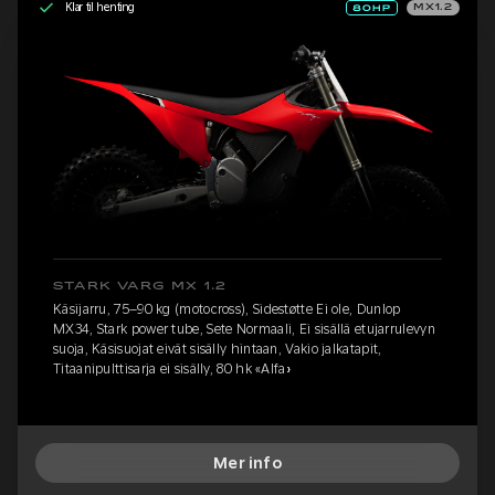
Klar til henting
MX1.2
STARK VARG MX 1.2
Käsijarru, 75–90 kg (motocross), Sidestøtte Ei ole, Dunlop
MX34, Stark power tube, Sete Normaali, Ei sisällä etujarrulevyn
suoja, Käsisuojat eivät sisälly hintaan, Vakio jalkatapit,
Titaanipulttisarja ei sisälly, 80 hk «Alfa»
Mer info