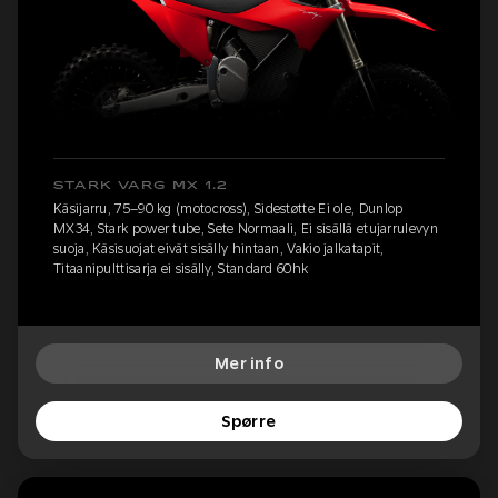
STARK VARG MX 1.2
Käsijarru, 75–90 kg (motocross), Sidestøtte Ei ole, Dunlop
MX34, Stark power tube, Sete Normaali, Ei sisällä etujarrulevyn
suoja, Käsisuojat eivät sisälly hintaan, Vakio jalkatapit,
Titaanipulttisarja ei sisälly, Standard 60hk
Mer info
Spørre