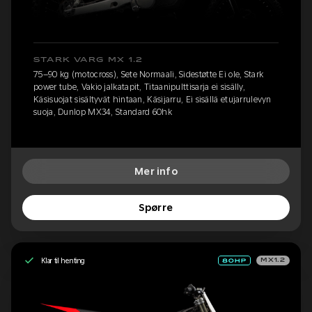
STARK VARG MX 1.2
75–90 kg (motocross), Sete Normaali, Sidestøtte Ei ole, Stark
power tube, Vakio jalkatapit, Titaanipulttisarja ei sisälly,
Käsisuojat sisältyvät hintaan, Käsijarru, Ei sisällä etujarrulevyn
suoja, Dunlop MX34, Standard 60hk
Mer info
Spørre
Klar til henting
MX1.2