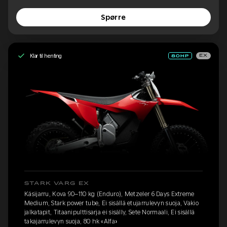
Spørre
Klar til henting
EX
STARK VARG EX
Käsijarru, Kova 90–110 kg (Enduro), Metzeler 6 Days Extreme
Medium, Stark power tube, Ei sisällä etujarrulevyn suoja, Vakio
jalkatapit, Titaanipulttisarja ei sisälly, Sete Normaali, Ei sisällä
takajarrulevyn suoja, 80 hk «Alfa»