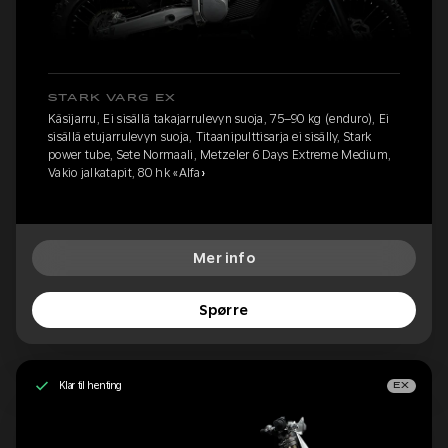
STARK VARG EX
Käsijarru, Ei sisällä takajarrulevyn suoja, 75–90 kg (enduro), Ei
sisällä etujarrulevyn suoja, Titaanipulttisarja ei sisälly, Stark
power tube, Sete Normaali, Metzeler 6 Days Extreme Medium,
Vakio jalkatapit, 80 hk «Alfa»
Mer info
Spørre
Klar til henting
EX