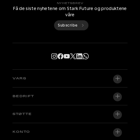
NYHETSBREV
Få de siste nyhetene om Stark Future og produktene
våre
Subscribe
VARG
VARG EX
BEDRIFT
VARG MX 1.2
Om oss
STØTTE
VARG SM
Nyhetsrom
Factory Edition
Støttesentral
KONTO
Bli en forhandler