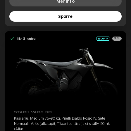
Mer info
Spørre
Klar til henting
SM
STARK VARG SM
Käsijarru, Medium 75–90 kg, Pirelli Diablo Rosso IV, Sete
Normaali, Vakio jalkatapit, Titaanipulttisarja ei sisälly, 80 hk
«Alfa»