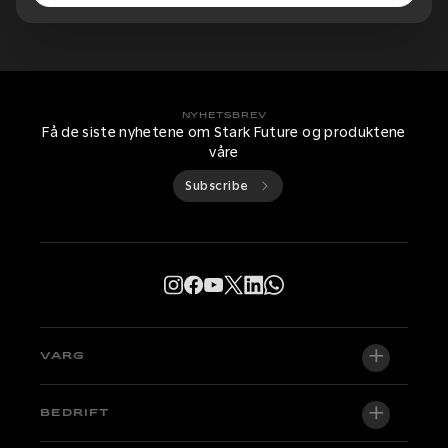
NYHETSBREV
Få de siste nyhetene om Stark Future og produktene
våre
Subscribe
VARG
VARG EX
BEDRIFT