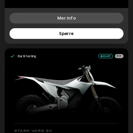
Mer info
Spørre
Klar til henting
EX
STARK VARG EX