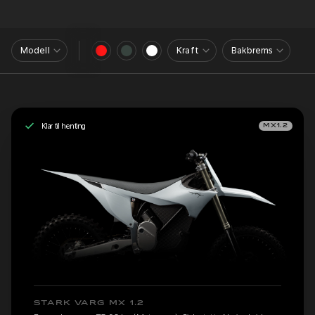
Modell
Kraft
Bakbrems
Klar til henting
MX1.2
STARK VARG MX 1.2