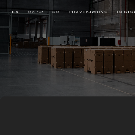
EX
MX 1.2
SM
PRØVEKJØRING
IN STO