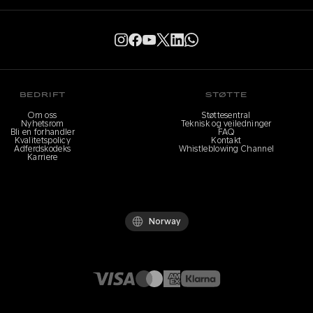
BEDRIFT
STØTTE
Om oss
Støttesentral
Nyhetsrom
Teknisk og veiledninger
Bli en forhandler
FAQ
Kvalitetspolicy
Kontakt
Adferdskodeks
Whistleblowing Channel
Karriere
Norway