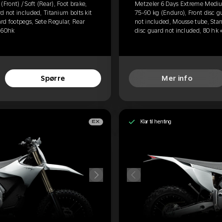
ront) / Soft (Rear), Foot brake,
Metzeler 6 Days Extreme Medium 
d not included, Titanium bolts kit
75-90 kg (Enduro), Front disc g
rd footpegs, Sete Regular, Rear
not included, Mousse tube, Stan
d 60hk
disc guard not included, 80 hk 
Spørre
Mer info
Klar til henting
EX