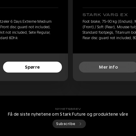
STARK VARG EX
etzeler 6 Days Extreme Medium
Foot brake, 75-90 kg (Enduro)
 Front disc guard not included,
(Front) / Soft (Rear), Mousse tu
kit not included, Sete Regular,
Standard footpegs, Titanium bolt
andard 60hk
Rear disc guard not included, 8
Spørre
Mer info
NYHETSBREV
Få de siste nyhetene om Stark Future og produktene våre
Subscribe