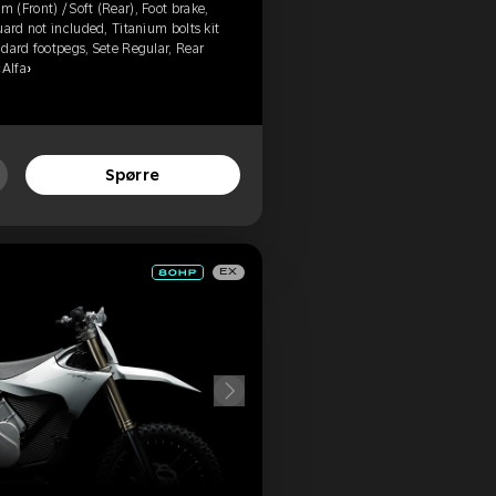
(Front) / Soft (Rear), Foot brake,
uard not included, Titanium bolts kit
dard footpegs, Sete Regular, Rear
«Alfa»
Spørre
EX