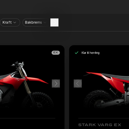
Kraft
Bakbrems
Klar til henting
EX
STARK VARG EX