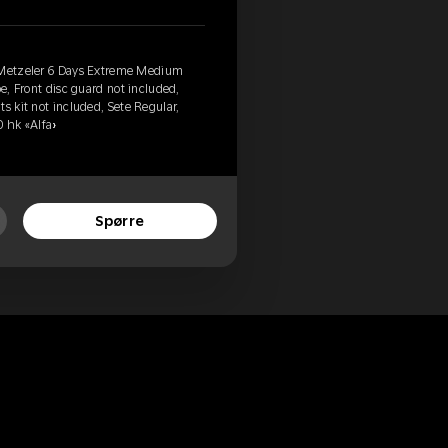
, Metzeler 6 Days Extreme Medium
be, Front disc guard not included,
s kit not included, Sete Regular,
0 hk «Alfa»
Spørre