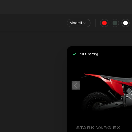
Modell
Klar til henting
STARK VARG EX