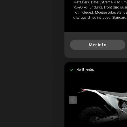
Metzeler 6 Days Extreme Medium (F
75-90 kg (Enduro), Front disc guar
not included, Mousse tube, Standa
disc guard not included, Standar
Mer info
Klar til henting