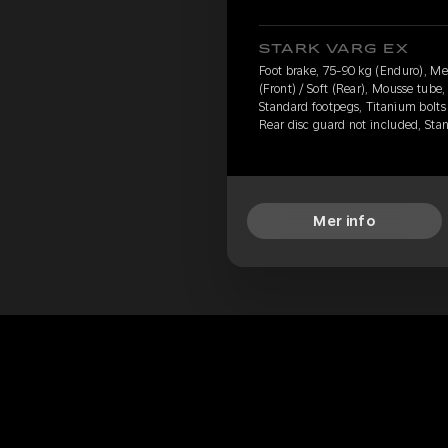
STARK VARG EX
Foot brake, 75-90 kg (Enduro), M
(Front) / Soft (Rear), Mousse tube,
Standard footpegs, Titanium bolts 
Rear disc guard not included, St
Mer info