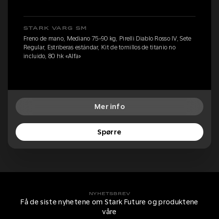
STARK VARG SM
Freno de mano, Mediano 75-90 kg, Pirelli Diablo Rosso IV, Sete
Regular, Estriberas estándar, Kit de tornillos de titanio no
incluido, 80 hk «Alfa»
Mer info
Spørre
NYHETSBREV
Få de siste nyhetene om Stark Future og produktene
våre