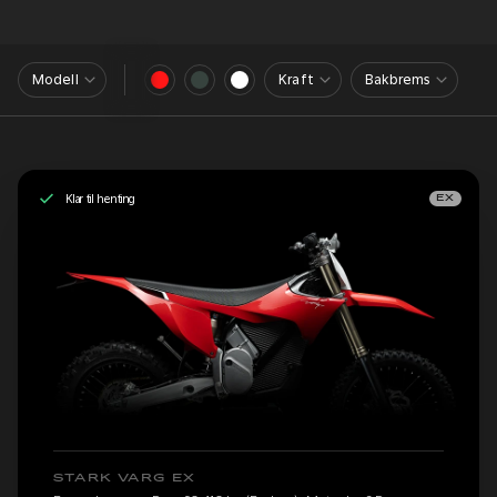
Modell
Kraft
Bakbrems
Klar til henting
EX
STARK VARG EX