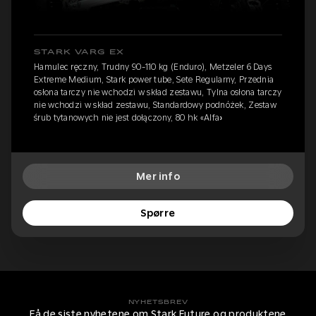
STARK VARG EX
Hamulec ręczny, Trudny 90-110 kg (Enduro), Metzeler 6 Days
Extreme Medium, Stark power tube, Sete Regularny, Przednia
osłona tarczy nie wchodzi w skład zestawu, Tylna osłona tarczy
nie wchodzi w skład zestawu, Standardowy podnóżek, Zestaw
śrub tytanowych nie jest dołączony, 80 hk «Alfa»
Mer info
Spørre
NYHETSBREV
Få de siste nyhetene om Stark Future og produktene