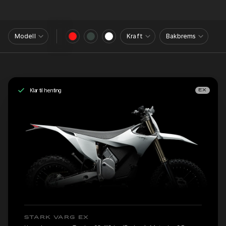
Modell
Kraft
Bakbrems
Klar til henting
EX
STARK VARG EX