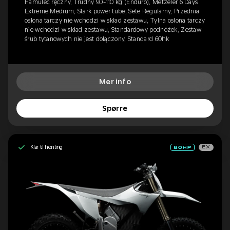
Hamulec ręczny, Trudny 90-110 kg (Enduro), Metzeler 6 Days
Extreme Medium, Stark power tube, Sete Regularny, Przednia
osłona tarczy nie wchodzi w skład zestawu, Tylna osłona tarczy
nie wchodzi w skład zestawu, Standardowy podnóżek, Zestaw
śrub tytanowych nie jest dołączony, Standard 60hk
Mer info
Spørre
Klar til henting
EX