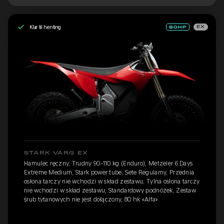
Klar til henting
EX
STARK VARG EX
Hamulec ręczny, Trudny 90-110 kg (Enduro), Metzeler 6 Days
Extreme Medium, Stark power tube, Sete Regularny, Przednia
osłona tarczy nie wchodzi w skład zestawu, Tylna osłona tarczy
nie wchodzi w skład zestawu, Standardowy podnóżek, Zestaw
śrub tytanowych nie jest dołączony, 80 hk «Alfa»