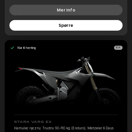
Mer info
Spørre
Klar til henting
EX
STARK VARG EX
Hamulec ręczny, Trudny 90-110 kg (Enduro), Metzeler 6 Days