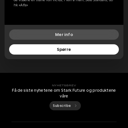
hk «Alfa»
Mer info
Spørre
NYHETSBREV
Få de siste nyhetene om Stark Future og produktene
våre
Subscribe