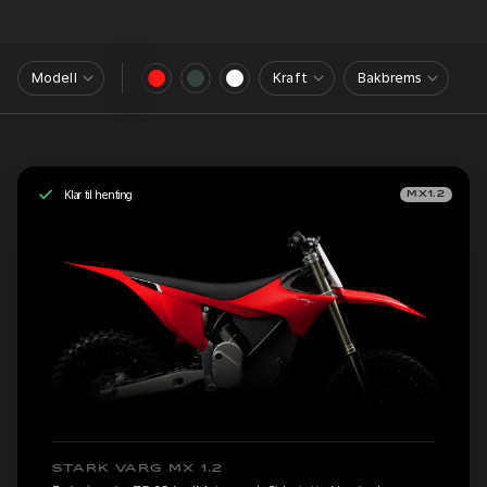
Modell
Kraft
Bakbrems
Klar til henting
MX1.2
STARK VARG MX 1.2