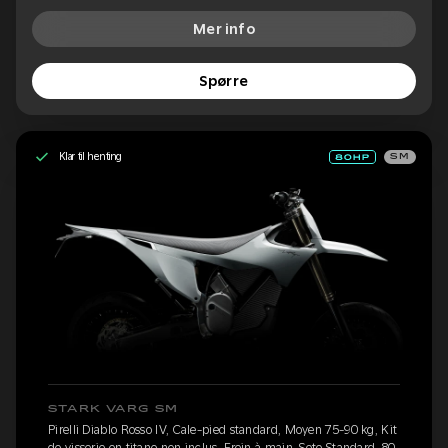
Mer info
Spørre
Klar til henting
SM
STARK VARG SM
Pirelli Diablo Rosso IV, Cale-pied standard, Moyen 75-90 kg, Kit
de visserie en titane non inclus, Frein à main, Sete Standard, 80