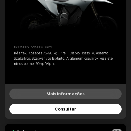
STARK VARG SM
Kézifék, Közepes 75-90 kg, Pirelli Diablo Rosso IV, Assento
Szabályos, Szabványos lábtartó, A titánium csavarok készlete
nincs benne, 80hp 'Alpha'
Mais informações
Consultar