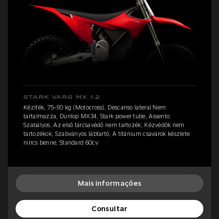
STARK VARG MX 1.2
Kézifék, 75-90 kg (Motocross), Descanso lateral Nem
tartalmazza, Dunlop MX34, Stark power tube, Assento
Szabályos, Az első tárcsavédő nem tartozék, Kézvédők nem
tartozékok, Szabványos lábtartó, A titánium csavarok készlete
nincs benne, Standard 60cv
Mais informações
Consultar