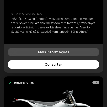
STARK VARG EX
Kézifék, 75-90 kg (Enduro), Metzeler 6 Days Extreme Medium,
Stark power tube, Az első tárcsavédő nem tartozék, Szabványos
lábtartó, A titánium csavarok készlete nincs benne, Assento
Szabályos, A hátsó tárcsavédő nem tartozék, 80hp 'Alpha'
Mais informações
Consultar
Pronto para retirada
EX