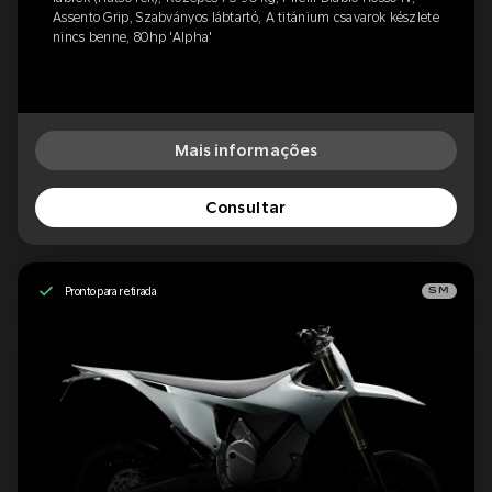
Assento Grip, Szabványos lábtartó, A titánium csavarok készlete
nincs benne, 80hp 'Alpha'
Mais informações
Consultar
Pronto para retirada
SM