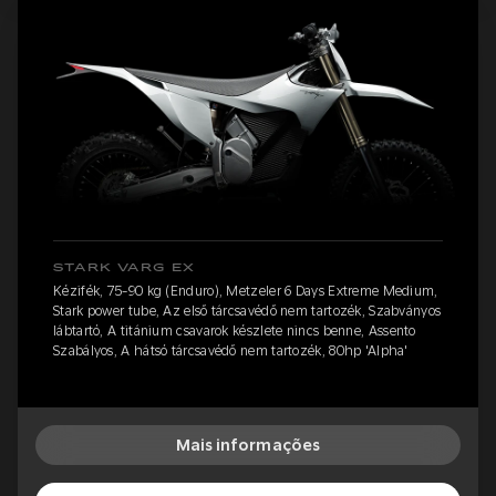
STARK VARG EX
Kézifék, 75-90 kg (Enduro), Metzeler 6 Days Extreme Medium,
Stark power tube, Az első tárcsavédő nem tartozék, Szabványos
lábtartó, A titánium csavarok készlete nincs benne, Assento
Szabályos, A hátsó tárcsavédő nem tartozék, 80hp 'Alpha'
Mais informações