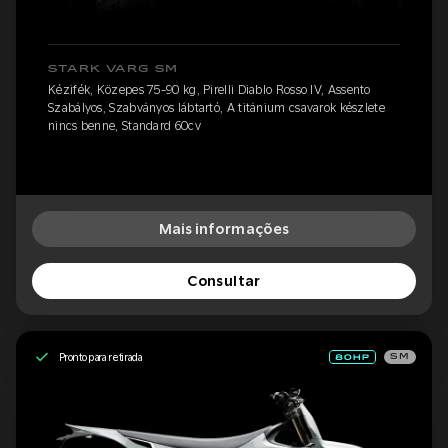
STARK VARG SM
Kézifék, Közepes 75-90 kg, Pirelli Diablo Rosso IV, Assento
Szabályos, Szabványos lábtartó, A titánium csavarok készlete
nincs benne, Standard 60cv
Mais informações
Consultar
Pronto para retirada
SM