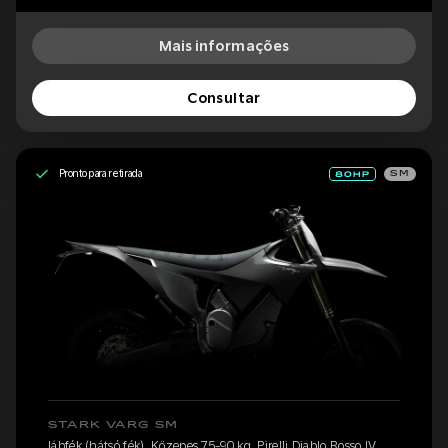
Mais informações
Consultar
Pronto para retirada
SM
STARK VARG SM
lábfék (hátsó fék), Közepes 75-90 kg, Pirelli Diablo Rosso IV,