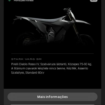
Pronto para retirada
SM
STARK VARG SM
Pirelli Diablo Rosso IV, Szabványos lábtartó, Közepes 75-90 kg,
A titánium csavarok készlete nincs benne, Kézifék, Assento
Szabályos, Standard 60cv
Mais informações