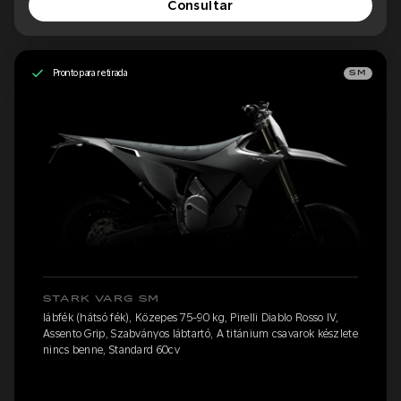
Consultar
Pronto para retirada
SM
STARK VARG SM
lábfék (hátsó fék), Közepes 75-90 kg, Pirelli Diablo Rosso IV,
Assento Grip, Szabványos lábtartó, A titánium csavarok készlete
nincs benne, Standard 60cv