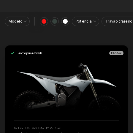
Modelo
Potência
Travão traseiro
Pronto para retirada
MX1.2
STARK VARG MX 1.2