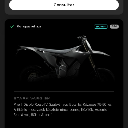
Consultar
Pronto para retirada
SM
STARK VARG SM
Pirelli Diablo Rosso IV, Szabványos lábtartó, Közepes 75-90 kg,
A titánium csavarok készlete nincs benne, Kézifék, Assento
Szabályos, 80hp 'Alpha'