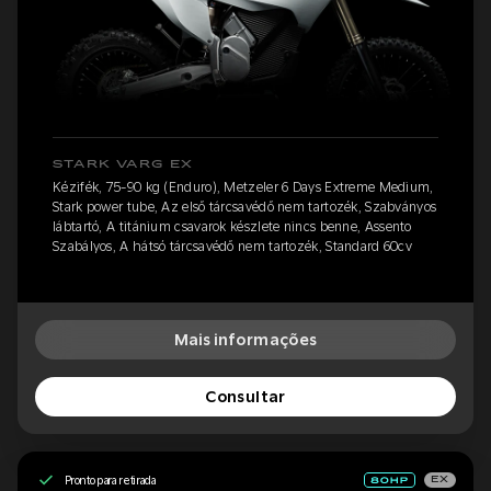
STARK VARG EX
Kézifék, 75-90 kg (Enduro), Metzeler 6 Days Extreme Medium,
Stark power tube, Az első tárcsavédő nem tartozék, Szabványos
lábtartó, A titánium csavarok készlete nincs benne, Assento
Szabályos, A hátsó tárcsavédő nem tartozék, Standard 60cv
Mais informações
Consultar
Pronto para retirada
EX