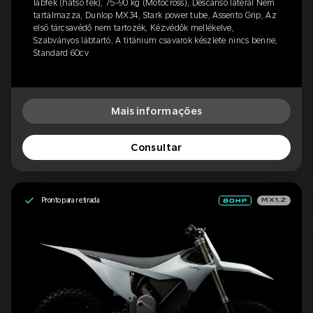
lábfék (hátsó fék), 75-90 kg (Motocross), Descanso lateral Nem
tartalmazza, Dunlop MX34, Stark power tube, Assento Grip, Az
első tárcsavédő nem tartozék, Kézvédők mellékelve,
Szabványos lábtartó, A titánium csavarok készlete nincs benne,
Standard 60cv
Mais informações
Consultar
Pronto para retirada
MX1.2