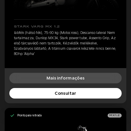
STARK VARG MX 1.2
lábfék (hátsó fék), 75-90 kg (Motocross), Descanso lateral Nem
tartalmazza, Dunlop MX34, Stark power tube, Assento Grip, Az
első tárcsavédő nem tartozék, Kézvédők mellékelve,
Szabványos lábtartó, A titánium csavarok készlete nincs benne,
80hp 'Alpha'
Mais informações
Consultar
Pronto para retirada
MX1.2