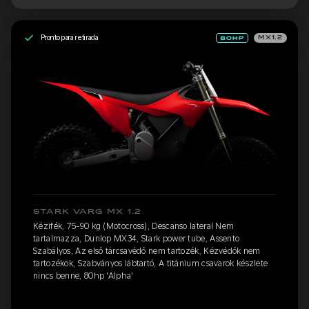
Pronto para retirada
MX1.2
STARK VARG MX 1.2
Kézifék, 75-90 kg (Motocross), Descanso lateral Nem
tartalmazza, Dunlop MX34, Stark power tube, Assento
Szabályos, Az első tárcsavédő nem tartozék, Kézvédők nem
tartozékok, Szabványos lábtartó, A titánium csavarok készlete
nincs benne, 80hp 'Alpha'