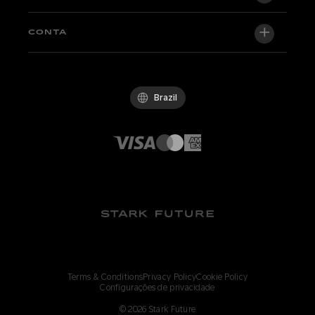
VARG SM
Newsroom
Factory Edition
Central de suporte
CONTA
Torne-se um revendedor
Bicicletas em estoque
Technical & Tutorials
Política de Qualidade
Log in / Sign up
Teste de condução
FAQ
Código de Conduta
Brazil
Parts & accessories
Contato
Careers
Revendedores Stark
Whistleblowing Channel
Terms & Conditions
Privacy Policy
Cookie Policy
Configurações de privacidade
©
2026
Stark Future