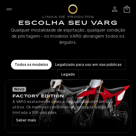
LINHA DE PRODUTOS
ESCOLHA SEU VARG
Qualquer modalidade de equitação, qualquer condição
de pilotagem - os modelos VARG abrangem todos os
ângulos.
Todos os modelos
Legalizado para uso em vias públicas
Legado
Novo
FACTORY EDITION
A VARG exatamente como a nossa equipe de fábrica a
utiliza. Os melhores componentes, montada à mão e
limitada a 500 unidades.
Saber mais