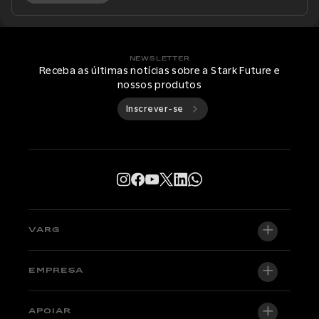
NEWSLETTER
Receba as últimas notícias sobre a Stark Future e
nossos produtos
Inscrever-se
VARG
VARG EX
EMPRESA
VARG MX 1.2
Sobre nós
APOIAR