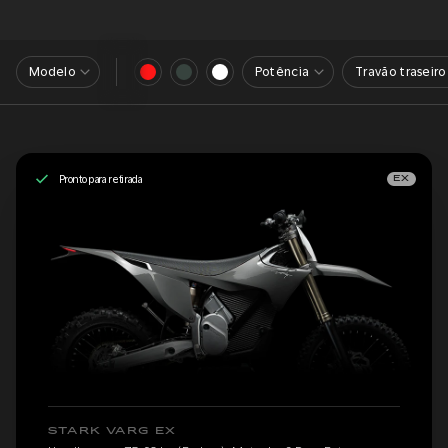
Modelo
Potência
Travão traseiro
Pronto para retirada
EX
STARK VARG EX