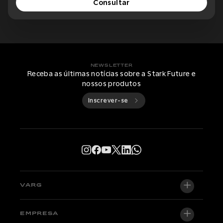
Consultar
NEWSLETTER
Receba as últimas notícias sobre a Stark Future e
nossos produtos
Inscrever-se
VARG
VARG EX
EMPRESA