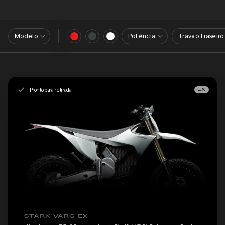
Modelo
Potência
Travão traseiro
Pronto para retirada
EX
STARK VARG EX