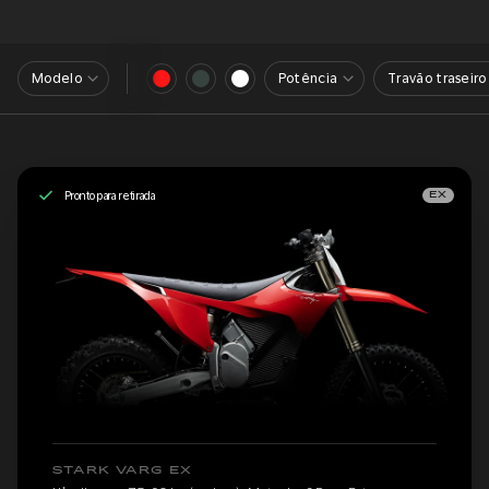
Modelo
Potência
Travão traseiro
Pronto para retirada
EX
STARK VARG EX