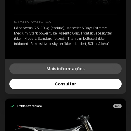
STARK VARG EX
Håndbrems, 75–90 kg (enduro), Metzeler 6 Days Extreme
Medium, Stark power tube, Assento Grip, Frontskivebeskytter
ikke inkludert, Standard fotbrett, Titanium boltesett ikke
inkludert, Bakre skivebeskytter ikke inkludert, 80hp 'Alpha'
Mais informações
Consultar
Pronto para retirada
EX