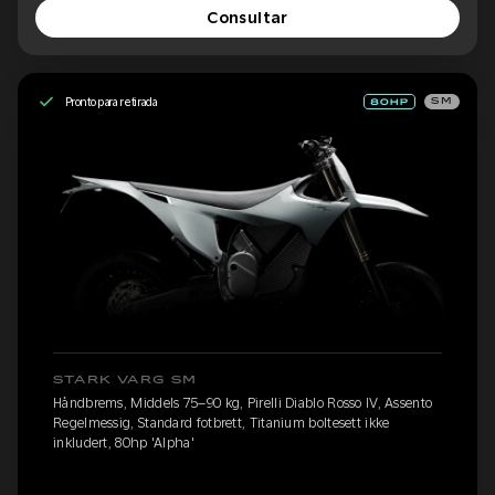
Consultar
Pronto para retirada
SM
STARK VARG SM
Håndbrems, Middels 75–90 kg, Pirelli Diablo Rosso IV, Assento
Regelmessig, Standard fotbrett, Titanium boltesett ikke
inkludert, 80hp 'Alpha'