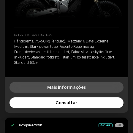
STARK VARG EX
Håndbrems, 75–90 kg (enduro), Metzeler 6 Days Extreme
Medium, Stark power tube, Assento Regelmessig,
Frontskivebeskytter ikke inkludert, Bakre skivebeskytter ikke
inkludert, Standard fotbrett, Titanium boltesett ikke inkludert,
Standard 60cv
Mais informações
Consultar
Pronto para retirada
EX