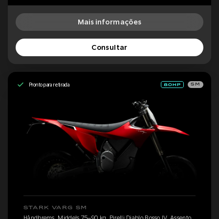
Mais informações
Consultar
Pronto para retirada
SM
STARK VARG SM
Håndbrems, Middels 75–90 kg, Pirelli Diablo Rosso IV, Assento