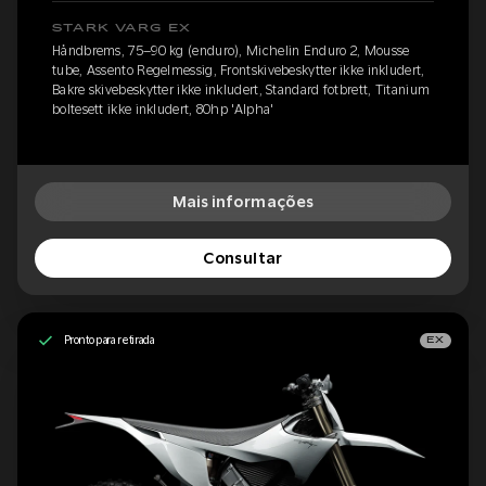
STARK VARG EX
Håndbrems, 75–90 kg (enduro), Michelin Enduro 2, Mousse
tube, Assento Regelmessig, Frontskivebeskytter ikke inkludert,
Bakre skivebeskytter ikke inkludert, Standard fotbrett, Titanium
boltesett ikke inkludert, 80hp 'Alpha'
Mais informações
Consultar
Pronto para retirada
EX