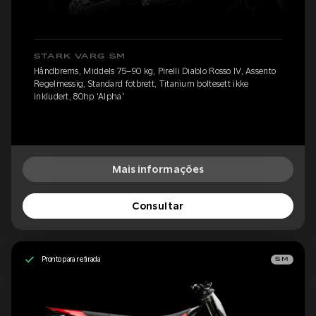
STARK VARG SM
Håndbrems, Middels 75–90 kg, Pirelli Diablo Rosso IV, Assento
Regelmessig, Standard fotbrett, Titanium boltesett ikke
inkludert, 80hp 'Alpha'
Mais informações
Consultar
Pronto para retirada
SM