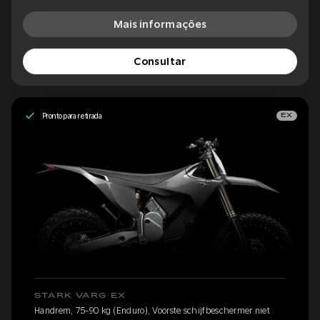
Mais informações
Consultar
Pronto para retirada
EX
STARK VARG EX
Handrem, 75-90 kg (Enduro), Voorste schijfbeschermer niet