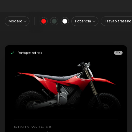
Modelo
Potência
Travão traseiro
Pronto para retirada
EX
STARK VARG EX