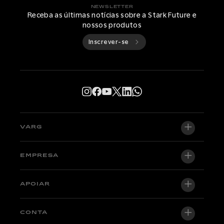
NEWSLETTER
Receba as últimas notícias sobre a Stark Future e
nossos produtos
Inscrever-se
VARG
VARG EX
EMPRESA
VARG MX 1.2
Sobre nós
APOIAR
VARG SM
Newsroom
Factory Edition
Central de suporte
CONTA
Torne-se um revendedor