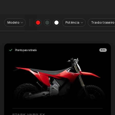
Modelo
Potência
Travão traseiro
Pronto para retirada
EX
STARK VARG EX