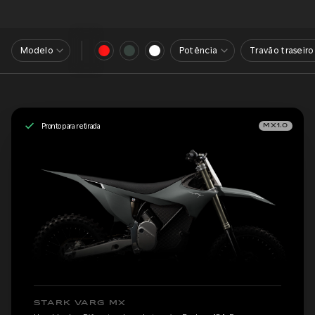
Modelo
Potência
Travão traseiro
Pronto para retirada
MX1.0
STARK VARG MX