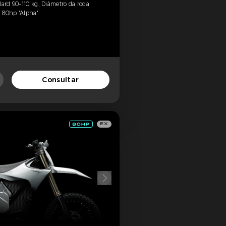
Hard 90-110 kg, Diâmetro da roda
, 80hp 'Alpha'
Consultar
EX