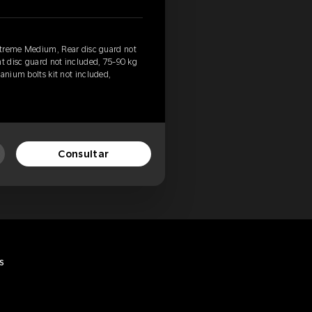
xtreme Medium, Rear disc guard not
nt disc guard not included, 75-90 kg
anium bolts kit not included,
Consultar
s