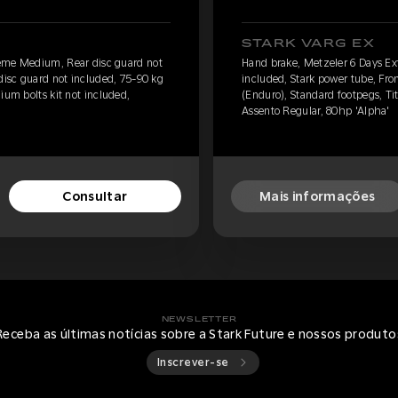
STARK VARG EX
eme Medium, Rear disc guard not
Hand brake, Metzeler 6 Days E
 disc guard not included, 75-90 kg
included, Stark power tube, Fro
ium bolts kit not included,
(Enduro), Standard footpegs, Tit
Assento Regular, 80hp 'Alpha'
Consultar
Mais informações
NEWSLETTER
Receba as últimas notícias sobre a Stark Future e nossos produto
Inscrever-se