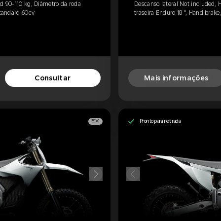
rd 90-110 kg, Diâmetro da roda
Descanso lateral Not included, 
Standard 60cv
traseira Enduro 18 ", Hand brake
Consultar
Mais informações
Pronto para retirada
EX