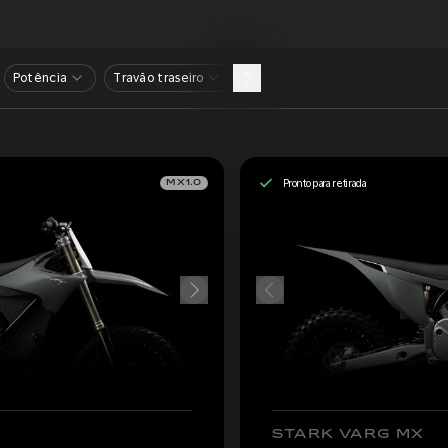
Potência
Travão traseiro
Pronto para retirada
MX1.0
STARK VARG MX