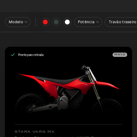
Modelo
Potência
Travão traseiro
Pronto para retirada
MX1.0
STARK VARG MX