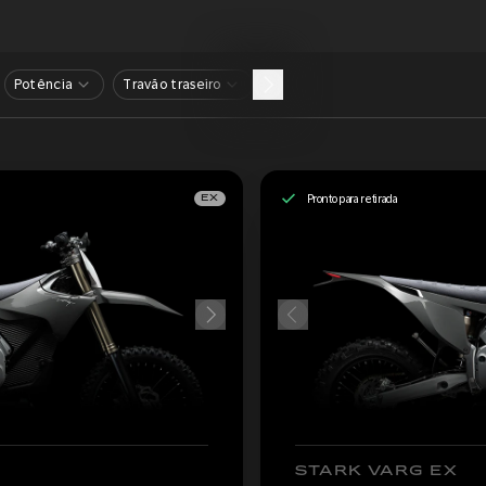
Potência
Travão traseiro
Pronto para retirada
EX
STARK VARG EX