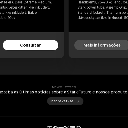
etzeler 6 Days Extreme Medium,
Håndbrems, 75–90 kg (enduro)
ontskivebeskytter ikke inkludert,
Stark power tube, Assento Grip, 
tt ikke inkludert, Bakre
Standard fotbrett, Titanium bolt
ndard 60cv
skivebeskytter ikke inkludert, 8
Consultar
Mais informações
NEWSLETTER
Receba as últimas notícias sobre a Stark Future e nossos produto
Inscrever-se