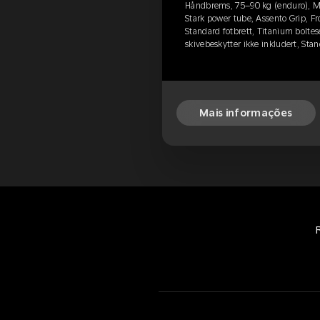
Håndbrems, 75–90 kg (enduro), M
Stark power tube, Assento Grip, Fr
Standard fotbrett, Titanium boltese
skivebeskytter ikke inkludert, Sta
Mais informações