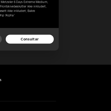
, Metzeler 6 Days Extreme Medium,
Frontskivebeskytter ikke inkludert,
esett ikke inkludert, Bakre
0hp 'Alpha'
Consultar
s