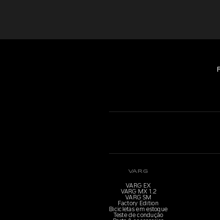
VARG
VARG EX
VARG MX 1.2
VARG SM
Factory Edition
Bicicletas em estoque
Teste de condução