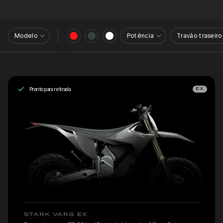
Modelo
Potência
Travão traseiro
Pronto para retirada
EX
STARK VARG EX