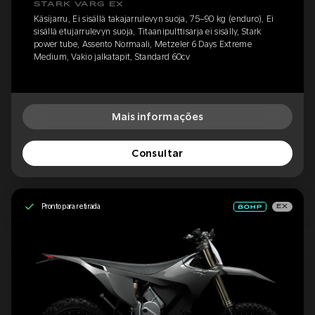
STARK VARG EX
Käsijarru, Ei sisällä takajarrulevyn suoja, 75–90 kg (enduro), Ei
sisällä etujarrulevyn suoja, Titaanipulttisarja ei sisälly, Stark
power tube, Assento Normaali, Metzeler 6 Days Extreme
Medium, Vakio jalkatapit, Standard 60cv
Mais informações
Consultar
Pronto para retirada
EX