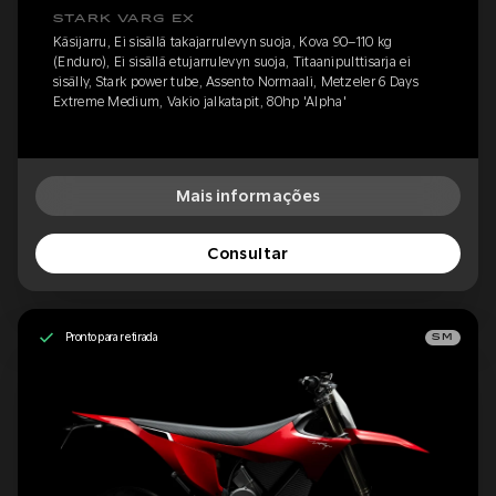
STARK VARG EX
Käsijarru, Ei sisällä takajarrulevyn suoja, Kova 90–110 kg
(Enduro), Ei sisällä etujarrulevyn suoja, Titaanipulttisarja ei
sisälly, Stark power tube, Assento Normaali, Metzeler 6 Days
Extreme Medium, Vakio jalkatapit, 80hp 'Alpha'
Mais informações
Consultar
Pronto para retirada
SM