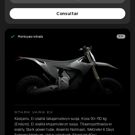
Consultar
Pronto para retirada
EX
STARK VARG EX
Käsijarru, Ei sisällä takajarrulevyn suoja, Kova 90–110 kg
(Enduro), Ei sisällä etujarrulevyn suoja, Titaanipulttisarja ei
sisälly, Stark power tube, Assento Normaali, Metzeler 6 Days
Extreme Medium, Vakio jalkatapit, Standard 60cv