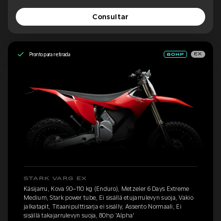
Consultar
Pronto para retirada
EX
STARK VARG EX
Käsijarru, Kova 90–110 kg (Enduro), Metzeler 6 Days Extreme
Medium, Stark power tube, Ei sisällä etujarrulevyn suoja, Vakio
jalkatapit, Titaanipulttisarja ei sisälly, Assento Normaali, Ei
sisällä takajarrulevyn suoja, 80hp 'Alpha'