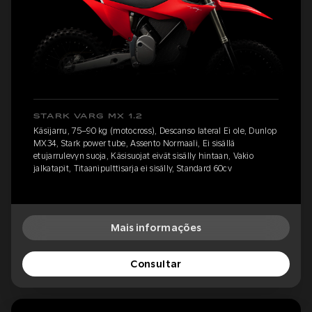
STARK VARG MX 1.2
Käsijarru, 75–90 kg (motocross), Descanso lateral Ei ole, Dunlop
MX34, Stark power tube, Assento Normaali, Ei sisällä
etujarrulevyn suoja, Käsisuojat eivät sisälly hintaan, Vakio
jalkatapit, Titaanipulttisarja ei sisälly, Standard 60cv
Mais informações
Consultar