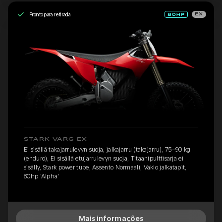
Pronto para retirada
EX
STARK VARG EX
Ei sisällä takajarrulevyn suoja, jalkajarru (takajarru), 75–90 kg
(enduro), Ei sisällä etujarrulevyn suoja, Titaanipulttisarja ei
sisälly, Stark power tube, Assento Normaali, Vakio jalkatapit,
80hp 'Alpha'
Mais informações