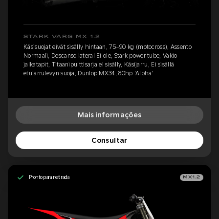
STARK VARG MX 1.2
Käsisuojat eivät sisälly hintaan, 75–90 kg (motocross), Assento
Normaali, Descanso lateral Ei ole, Stark power tube, Vakio
jalkatapit, Titaanipulttisarja ei sisälly, Käsijarru, Ei sisällä
etujarrulevyn suoja, Dunlop MX34, 80hp 'Alpha'
Mais informações
Consultar
Pronto para retirada
MX1.2