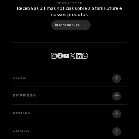
NEWSLETTER
Receba as últimas notícias sobre a Stark Future e
nossos produtos
Inscrever-se
VARG
VARG EX
EMPRESA
VARG MX 1.2
Sobre nós
APOIAR
VARG SM
Newsroom
Factory Edition
Central de suporte
CONTA
Torne-se um revendedor