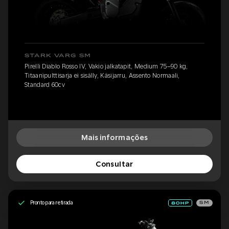
STARK VARG SM
Pirelli Diablo Rosso IV, Vakio jalkatapit, Medium 75–90 kg,
Titaanipulttisarja ei sisälly, Käsijarru, Assento Normaali,
Standard 60cv
Mais informações
Consultar
Pronto para retirada
SM