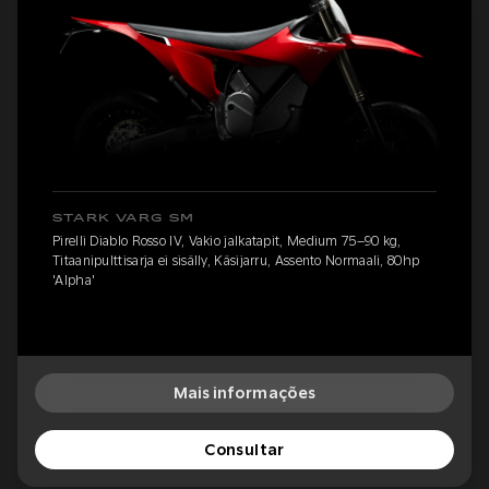
STARK VARG SM
Pirelli Diablo Rosso IV, Vakio jalkatapit, Medium 75–90 kg,
Titaanipulttisarja ei sisälly, Käsijarru, Assento Normaali, 80hp
'Alpha'
Mais informações
Consultar