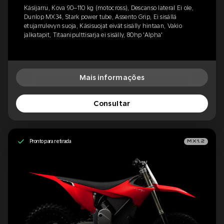
Käsijarru, Kova 90–110 kg (motocross), Descanso lateral Ei ole,
Dunlop MX34, Stark power tube, Assento Grip, Ei sisällä
etujarrulevyn suoja, Käsisuojat eivät sisälly hintaan, Vakio
jalkatapit, Titaanipulttisarja ei sisälly, 80hp 'Alpha'
Mais informações
Consultar
Pronto para retirada
MX1.2