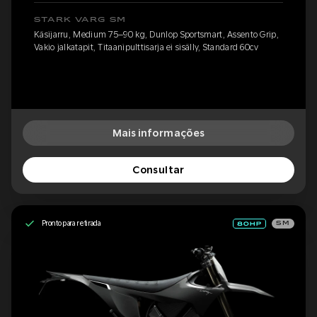
STARK VARG SM
Käsijarru, Medium 75–90 kg, Dunlop Sportsmart, Assento Grip,
Vakio jalkatapit, Titaanipulttisarja ei sisälly, Standard 60cv
Mais informações
Consultar
Pronto para retirada
SM