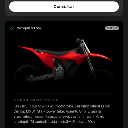
Consultar
Pronto para retirada
MX1.2
STARK VARG MX 1.2
Käsijarru, Kova 90–110 kg (motocross), Descanso lateral Ei ole,
Dunlop MX34, Stark power tube, Assento Grip, Ei sisällä
etujarrulevyn suoja, Käsisuojat eivät sisälly hintaan, Vakio
jalkatapit, Titaanipulttisarja ei sisälly, Standard 60cv