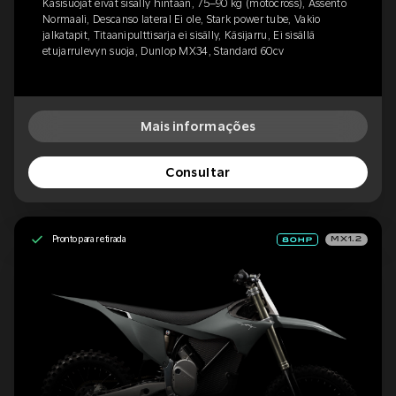
Käsisuojat eivät sisälly hintaan, 75–90 kg (motocross), Assento
Normaali, Descanso lateral Ei ole, Stark power tube, Vakio
jalkatapit, Titaanipulttisarja ei sisälly, Käsijarru, Ei sisällä
etujarrulevyn suoja, Dunlop MX34, Standard 60cv
Mais informações
Consultar
Pronto para retirada
MX1.2