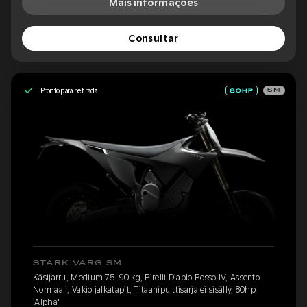
Mais informações
Consultar
Pronto para retirada
SM
STARK VARG SM
Käsijarru, Medium 75–90 kg, Pirelli Diablo Rosso IV, Assento
Normaali, Vakio jalkatapit, Titaanipulttisarja ei sisälly, 80hp
'Alpha'