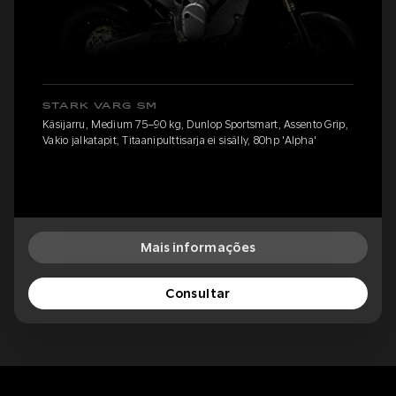
STARK VARG SM
Käsijarru, Medium 75–90 kg, Dunlop Sportsmart, Assento Grip,
Vakio jalkatapit, Titaanipulttisarja ei sisälly, 80hp 'Alpha'
Mais informações
Consultar