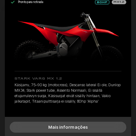
Pronto para retirada
MX1.2
STARK VARG MX 1.2
Käsijarru, 75–90 kg (motocross), Descanso lateral Ei ole, Dunlop
MX34, Stark power tube, Assento Normaali, Ei sisällä
etujarrulevyn suoja, Käsisuojat eivät sisälly hintaan, Vakio
jalkatapit, Titaanipulttisarja ei sisälly, 80hp 'Alpha'
Mais informações