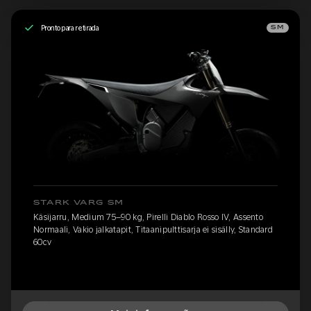
Pronto para retirada
SM
STARK VARG SM
Käsijarru, Medium 75–90 kg, Pirelli Diablo Rosso IV, Assento
Normaali, Vakio jalkatapit, Titaanipulttisarja ei sisälly, Standard
60cv