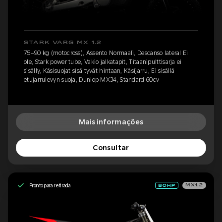
STARK VARG MX 1.2
75–90 kg (motocross), Assento Normaali, Descanso lateral Ei
ole, Stark power tube, Vakio jalkatapit, Titaanipulttisarja ei
sisälly, Käsisuojat sisältyvät hintaan, Käsijarru, Ei sisällä
etujarrulevyn suoja, Dunlop MX34, Standard 60cv
Mais informações
Consultar
Pronto para retirada
MX1.2