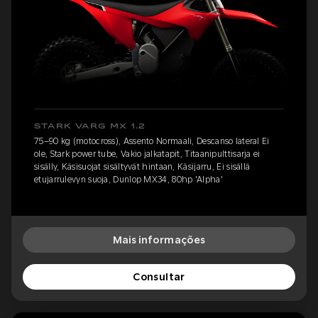
STARK VARG MX 1.2
75–90 kg (motocross), Assento Normaali, Descanso lateral Ei
ole, Stark power tube, Vakio jalkatapit, Titaanipulttisarja ei
sisälly, Käsisuojat sisältyvät hintaan, Käsijarru, Ei sisällä
etujarrulevyn suoja, Dunlop MX34, 80hp 'Alpha'
Mais informações
Consultar