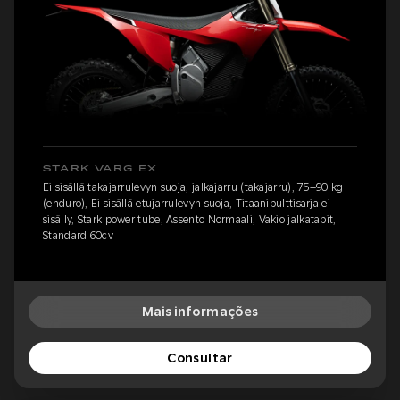
STARK VARG EX
Ei sisällä takajarrulevyn suoja, jalkajarru (takajarru), 75–90 kg
(enduro), Ei sisällä etujarrulevyn suoja, Titaanipulttisarja ei
sisälly, Stark power tube, Assento Normaali, Vakio jalkatapit,
Standard 60cv
Mais informações
Consultar