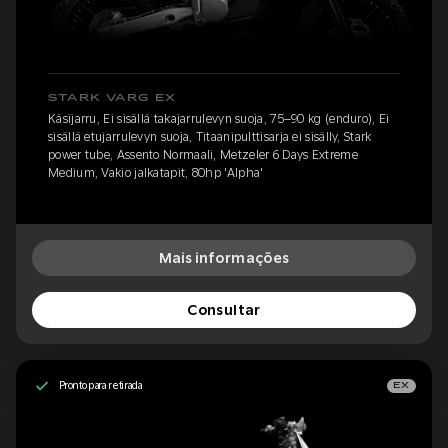
STARK VARG EX
Käsijarru, Ei sisällä takajarrulevyn suoja, 75–90 kg (enduro), Ei
sisällä etujarrulevyn suoja, Titaanipulttisarja ei sisälly, Stark
power tube, Assento Normaali, Metzeler 6 Days Extreme
Medium, Vakio jalkatapit, 80hp 'Alpha'
Mais informações
Consultar
Pronto para retirada
EX