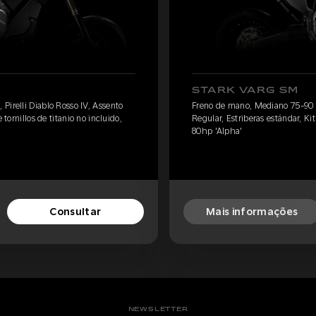
STARK VARG SM
Pirelli Diablo Rosso IV, Assento
Freno de mano, Mediano 75-90 kg
 tornillos de titanio no incluido,
Regular, Estriberas estándar, Kit 
80hp 'Alpha'
Consultar
Mais informações
NEWSLETTER