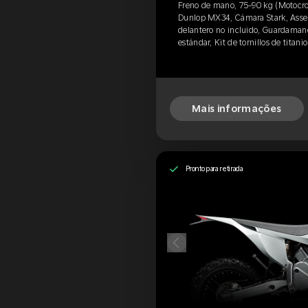
Freno de mano, 75-90 kg (Motocros
Dunlop MX34, Cámara Stark, Assen
delantero no incluido, Guardamano
estándar, Kit de tornillos de titan
Mais informações
Pronto para retirada