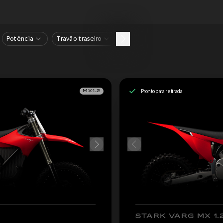
Potência
Travão traseiro
Pronto para retirada
MX1.2
STARK VARG MX 1.