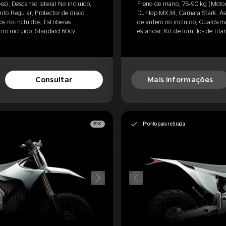
s), Descanso lateral No incluido,
Freno de mano, 75-90 kg (Motocr
to Regular, Protector de disco
Dunlop MX34, Cámara Stark, Ass
s no incluidos, Estriberas
delantero no incluido, Guardama
io no incluido, Standard 60cv
estándar, Kit de tornillos de tit
Consultar
Mais informações
Pronto para retirada
EX