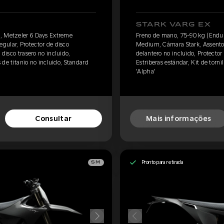
STARK VARG EX
, Metzeler 6 Days Extreme
Freno de mano, 75-90 kg (Endur
gular, Protector de disco
Medium, Cámara Stark, Assento 
 disco trasero no incluido,
delantero no incluido, Protector 
s de titanio no incluido, Standard
Estriberas estándar, Kit de torni
'Alpha'
Consultar
Mais informações
Pronto para retirada
SM