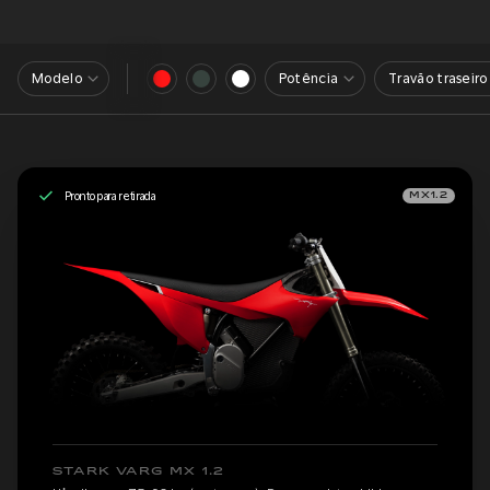
Modelo
Potência
Travão traseiro
Pronto para retirada
MX1.2
STARK VARG MX 1.2