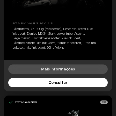
STARK VARG MX 1.2
Håndbrems, 75–90 kg (motocross), Descanso lateral Ikke
inkludert, Dunlop MX34, Stark power tube, Assento
Regelmessig, Frontskivebeskytter ikke inkludert,
Håndbeskyttere ikke inkludert, Standard fotbrett, Titanium
boltesett ikke inkludert, 80hp 'Alpha'
Mais informações
Consultar
Pronto para retirada
EX