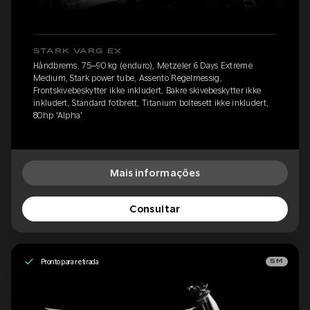
STARK VARG EX
Håndbrems, 75–90 kg (enduro), Metzeler 6 Days Extreme
Medium, Stark power tube, Assento Regelmessig,
Frontskivebeskytter ikke inkludert, Bakre skivebeskytter ikke
inkludert, Standard fotbrett, Titanium boltesett ikke inkludert,
80hp 'Alpha'
Mais informações
Consultar
Pronto para retirada
SM