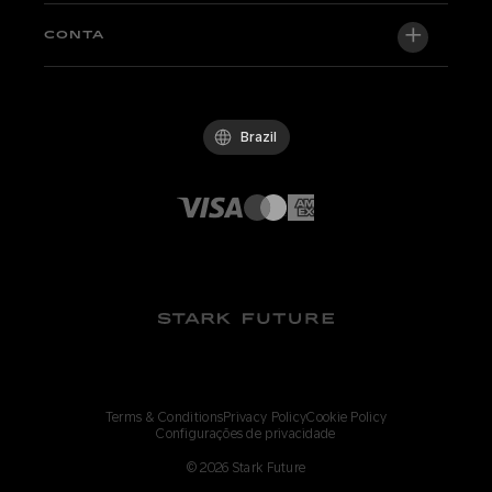
Newsroom
Factory Edition
Central de suporte
CONTA
Torne-se um revendedor
Bicicletas em estoque
Technical & Tutorials
Política de Qualidade
Log in / Sign up
Teste de condução
FAQ
Código de Conduta
Brazil
Parts & accessories
Contato
Careers
Revendedores Stark
Whistleblowing Channel
Terms & Conditions
Privacy Policy
Cookie Policy
Configurações de privacidade
©
2026
Stark Future