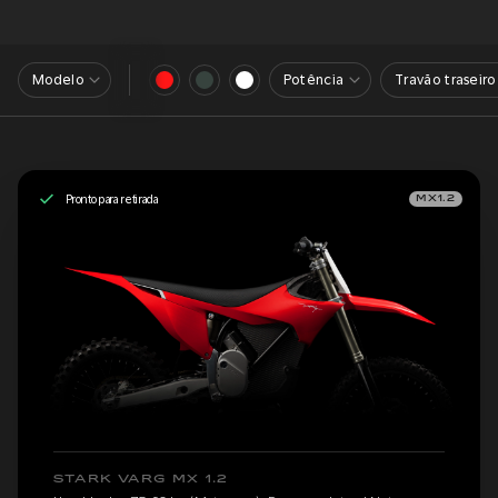
Modelo
Potência
Travão traseiro
Pronto para retirada
MX1.2
STARK VARG MX 1.2