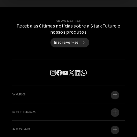
NEWSLETTER
Receba as últimas notícias sobre a Stark Future e
nossos produtos
Inscrever-se
VARG
VARG EX
EMPRESA
VARG MX 1.2
Sobre nós
APOIAR
VARG SM