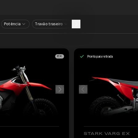
Potência
Travão traseiro
Pronto para retirada
EX
STARK VARG EX