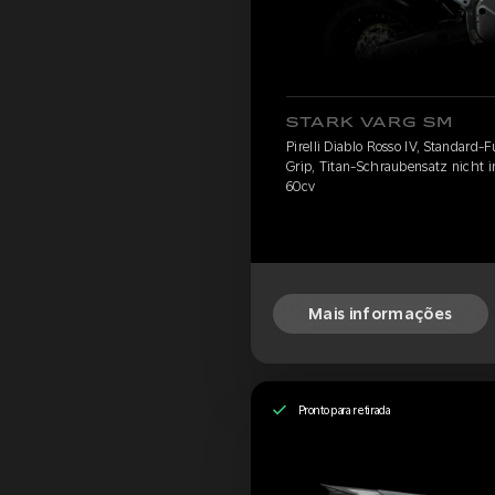
STARK VARG SM
Pirelli Diablo Rosso IV, Standard-
Grip, Titan-Schraubensatz nicht 
60cv
Mais informações
Pronto para retirada