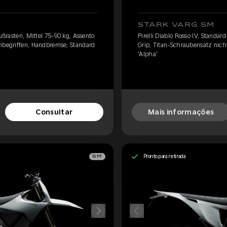
STARK VARG SM
Fußrasten, Mittel 75-90 kg, Assento
Pirelli Diablo Rosso IV, Standar
inbegriffen, Handbremse, Standard
Grip, Titan-Schraubensatz nich
'Alpha'
Consultar
Mais informações
Pronto para retirada
SM