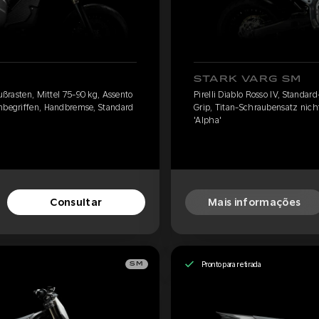
STARK VARG SM
Fußrasten, Mittel 75-90 kg, Assento
Pirelli Diablo Rosso IV, Standar
inbegriffen, Handbremse, Standard
Grip, Titan-Schraubensatz nich
'Alpha'
Consultar
Mais informações
Pronto para retirada
SM