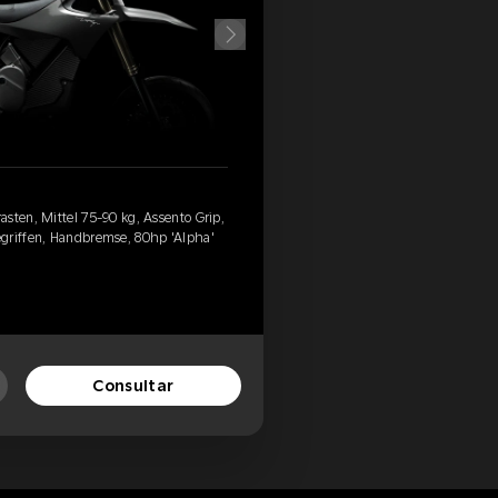
sten, Mittel 75-90 kg, Assento Grip,
griffen, Handbremse, 80hp 'Alpha'
Consultar