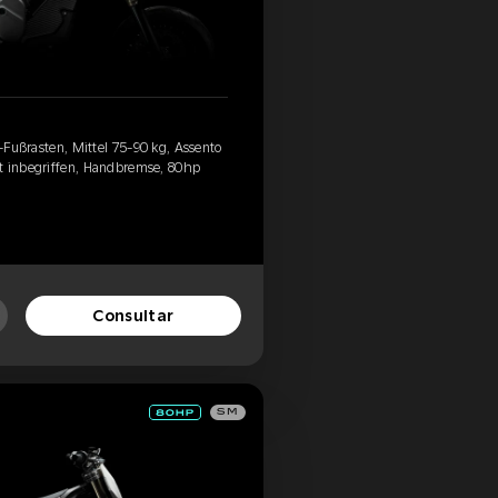
d-Fußrasten, Mittel 75-90 kg, Assento
t inbegriffen, Handbremse, 80hp
Consultar
SM