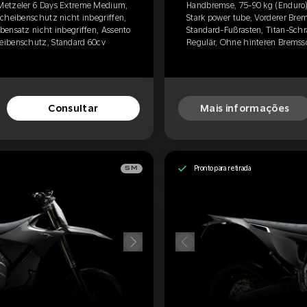
Metzeler 6 Days Extreme Medium,
Handbremse, 75-90 kg (Enduro)
scheibenschutz nicht inbegriffen,
Stark power tube, Vorderer Bre
bensatz nicht inbegriffen, Assento
Standard-Fußrasten, Titan-Schr
eibenschutz, Standard 60cv
Regulär, Ohne hinteren Bremss
Consultar
Mais informações
Pronto para retirada
SM