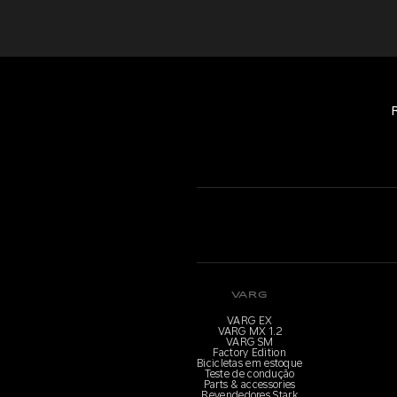
VARG
VARG EX
VARG MX 1.2
VARG SM
Factory Edition
Bicicletas em estoque
Teste de condução
Parts & accessories
Revendedores Stark