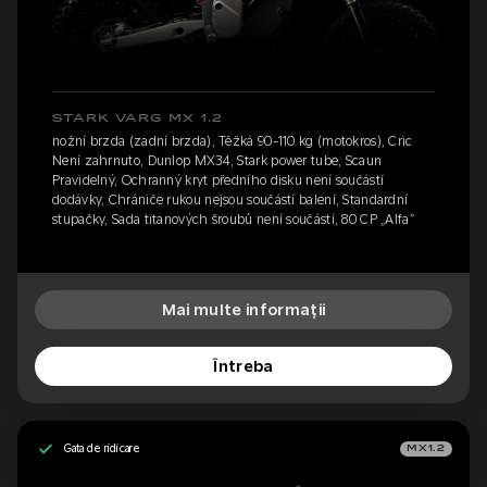
STARK VARG MX 1.2
nožní brzda (zadní brzda), Těžká 90-110 kg (motokros), Cric
Není zahrnuto, Dunlop MX34, Stark power tube, Scaun
Pravidelný, Ochranný kryt předního disku není součástí
dodávky, Chrániče rukou nejsou součástí balení, Standardní
stupačky, Sada titanových šroubů není součástí, 80 CP „Alfa”
Mai multe informații
Întreba
Gata de ridicare
MX1.2