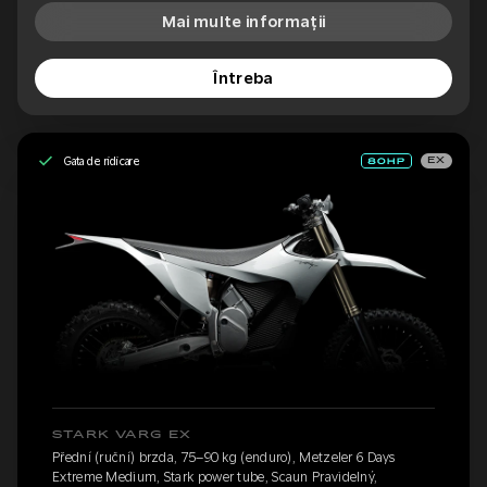
Mai multe informații
Întreba
Gata de ridicare
EX
STARK VARG EX
Přední (ruční) brzda, 75–90 kg (enduro), Metzeler 6 Days
Extreme Medium, Stark power tube, Scaun Pravidelný,