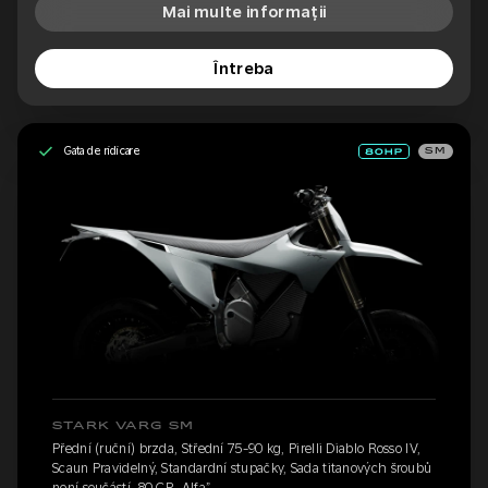
Mai multe informații
Întreba
Gata de ridicare
SM
STARK VARG SM
Přední (ruční) brzda, Střední 75-90 kg, Pirelli Diablo Rosso IV,
Scaun Pravidelný, Standardní stupačky, Sada titanových šroubů
není součástí, 80 CP „Alfa”