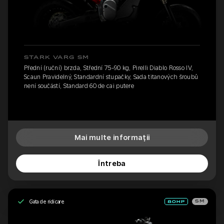
STARK VARG SM
Přední (ruční) brzda, Střední 75-90 kg, Pirelli Diablo Rosso IV,
Scaun Pravidelný, Standardní stupačky, Sada titanových šroubů
není součástí, Standard 60 de cai putere
Mai multe informații
Întreba
Gata de ridicare
SM