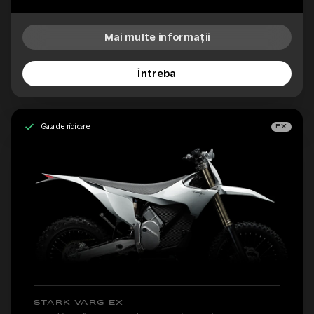
Mai multe informații
Întreba
Gata de ridicare
EX
STARK VARG EX