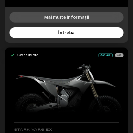
Mai multe informații
Întreba
Gata de ridicare
EX
STARK VARG EX