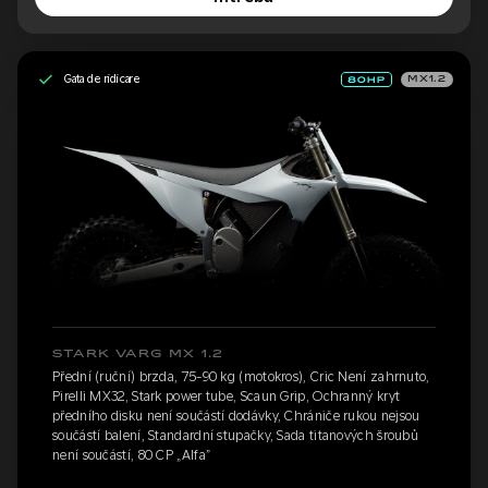
Gata de ridicare
MX1.2
STARK VARG MX 1.2
Přední (ruční) brzda, 75-90 kg (motokros), Cric Není zahrnuto,
Pirelli MX32, Stark power tube, Scaun Grip, Ochranný kryt
předního disku není součástí dodávky, Chrániče rukou nejsou
součástí balení, Standardní stupačky, Sada titanových šroubů
není součástí, 80 CP „Alfa”