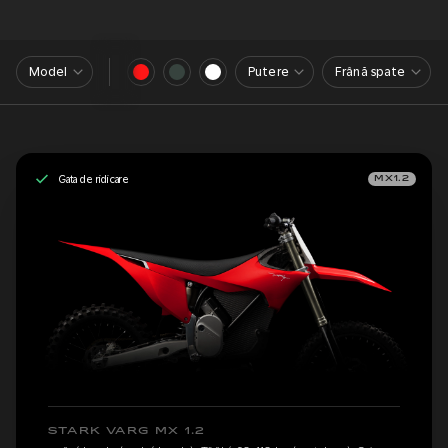
Model
Putere
Frână spate
Gata de ridicare
MX1.2
STARK VARG MX 1.2