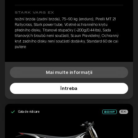
STARK VARG EX
nožní brzda (zadní brzda), 75–90 kg (enduro), Pirelli MT 21
Rallycross, Stark power tube, Včetně ochranného krytu
předního disku, Titanové stupačky (-200g/0.44lbs), Sada
titanových šroubů není součástí, Scaun Pravidelný, Ochranný
kryt zadního disku není součástí dodávky, Standard 60 de cai
putere
Mai multe informații
Întreba
Gata de ridicare
EX