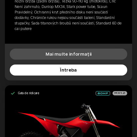
nožní brzda (zadní brzda), Těžká 90-110 kg (motokros), Cric
Není zahrnuto, Dunlop MX34, Stark power tube, Scaun
Pravidelný, Ochranný kryt předního disku není součástí
dodávky, Chrániče rukou nejsou součástí balení, Standardní
stupačky, Sada titanových šroubů není součástí, Standard 60 de
cai putere
Mai multe informații
Întreba
Gata de ridicare
MX1.2