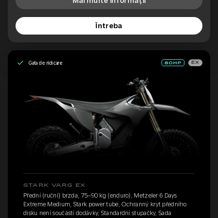
Mai multe informații
Întreba
Gata de ridicare
EX
STARK VARG EX
Přední (ruční) brzda, 75–90 kg (enduro), Metzeler 6 Days
Extreme Medium, Stark power tube, Ochranný kryt předního
disku není součástí dodávky, Standardní stupačky, Sada