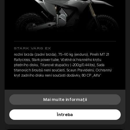
STARK VARG EX
nožní brzda (zadní brzda), 75–90 kg (enduro), Pirelli MT 21
Rallycross, Stark power tube, Včetně ochranného krytu
předního disku, Titanové stupačky (-200g/0.44lbs), Sada
titanových šroubů není součástí, Scaun Pravidelný, Ochranný
kryt zadního disku není součástí dodávky, 80 CP „Alfa”
Mai multe informații
Întreba