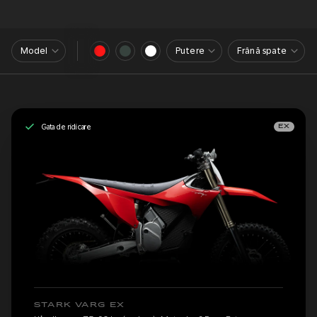
Model
Putere
Frână spate
Gata de ridicare
EX
STARK VARG EX