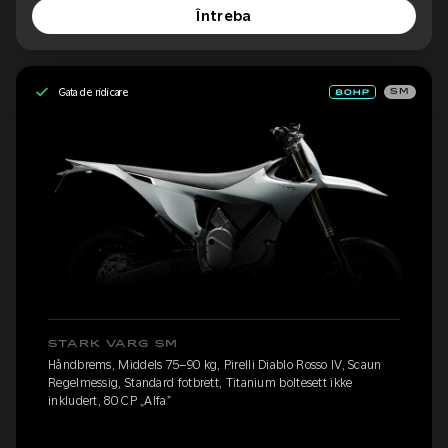
Întreba
Gata de ridicare
SM
STARK VARG SM
Håndbrems, Middels 75–90 kg, Pirelli Diablo Rosso IV, Scaun
Regelmessig, Standard fotbrett, Titanium boltesett ikke
inkludert, 80 CP „Alfa”