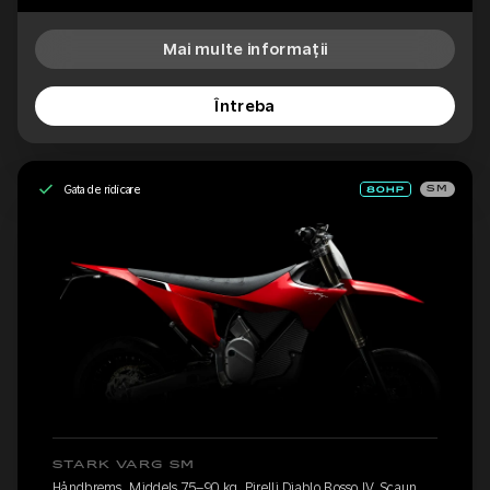
Mai multe informații
Întreba
Gata de ridicare
SM
STARK VARG SM
Håndbrems, Middels 75–90 kg, Pirelli Diablo Rosso IV, Scaun