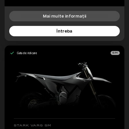
Mai multe informații
Întreba
Gata de ridicare
SM
STARK VARG SM