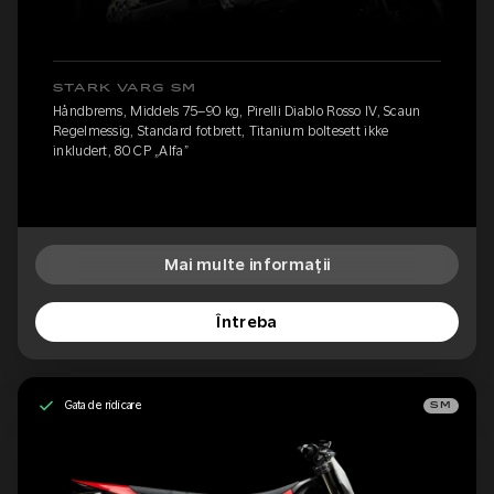
STARK VARG SM
Håndbrems, Middels 75–90 kg, Pirelli Diablo Rosso IV, Scaun
Regelmessig, Standard fotbrett, Titanium boltesett ikke
inkludert, 80 CP „Alfa”
Mai multe informații
Întreba
Gata de ridicare
SM