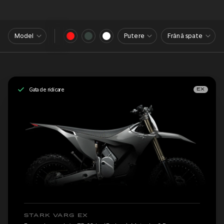
Model
Putere
Frână spate
Gata de ridicare
EX
STARK VARG EX