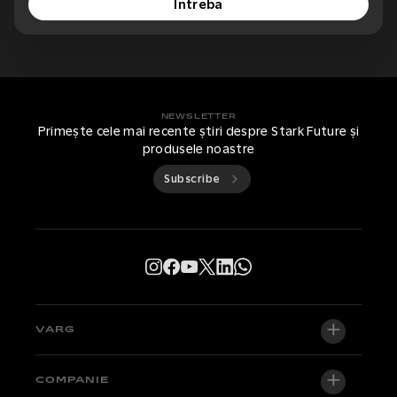
Întreba
NEWSLETTER
Primește cele mai recente știri despre Stark Future și
produsele noastre
Subscribe
VARG
VARG EX
COMPANIE