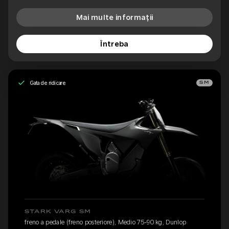
Mai multe informații
Întreba
Gata de ridicare
SM
STARK VARG SM
freno a pedale (freno posteriore), Medio 75-90 kg, Dunlop