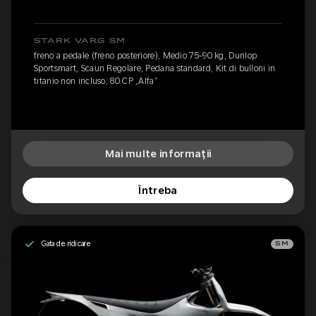
STARK VARG SM
freno a pedale (freno posteriore), Medio 75-90 kg, Dunlop
Sportsmart, Scaun Regolare, Pedana standard, Kit di bulloni in
titanio non incluso, 80 CP „Alfa”
Mai multe informații
Întreba
Gata de ridicare
SM