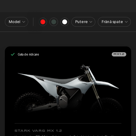
Model
Putere
Frână spate
Gata de ridicare
MX1.2
STARK VARG MX 1.2