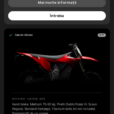
Mai multe informații
Întreba
Gata de ridicare
SM
STARK VARG SM
Hand brake, Medium 75-90 kg, Pirelli Diablo Rosso IV, Scaun
Regular, Standard footpegs, Titanium bolts kit not included,
Standard 60 de cai putere