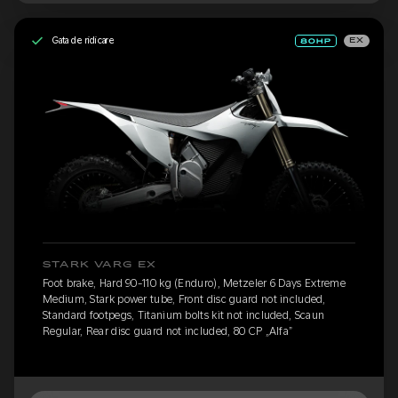
Gata de ridicare
EX
STARK VARG EX
Foot brake, Hard 90-110 kg (Enduro), Metzeler 6 Days Extreme
Medium, Stark power tube, Front disc guard not included,
Standard footpegs, Titanium bolts kit not included, Scaun
Regular, Rear disc guard not included, 80 CP „Alfa”