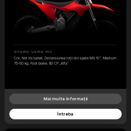
STARK VARG MX
Cric Not included, Dimensiunea roții din spate MX 19'', Medium
75-90 kg, Foot brake, 80 CP „Alfa”
Mai multe informații
Întreba