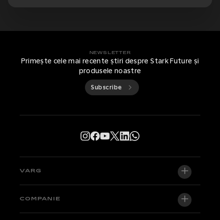
NEWSLETTER
Primește cele mai recente știri despre Stark Future și
produsele noastre
Subscribe
VARG
VARG EX
COMPANIE
VARG MX 1.2