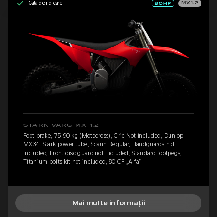
Gata de ridicare
MX1.2
STARK VARG MX 1.2
Foot brake, 75-90 kg (Motocross), Cric Not included, Dunlop
MX34, Stark power tube, Scaun Regular, Handguards not
included, Front disc guard not included, Standard footpegs,
Titanium bolts kit not included, 80 CP „Alfa”
Mai multe informații