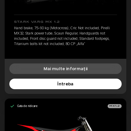
STARK VARG MX 1.2
Hand brake, 75-90 kg (Motocross), Cric Not included, Pirelli
MX32, Stark power tube, Scaun Regular, Handguards not
included, Front disc guard not included, Standard footpegs,
Titanium bolts kit not included, 80 CP „Alfa”
Mai multe informații
Întreba
Gata de ridicare
MX1.2