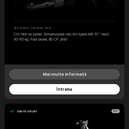
STARK VARG MX
Cric Not included, Dimensiunea roții din spate MX 19'', Hard
90-110 kg, Foot brake, 80 CP „Alfa”
Mai multe informații
Întreba
Gata de ridicare
EX