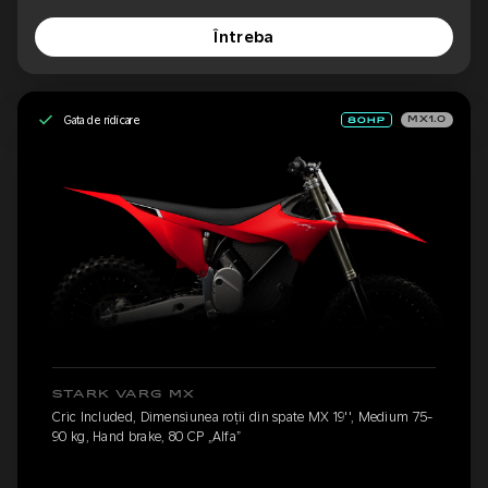
Întreba
Gata de ridicare
MX1.0
STARK VARG MX
Cric Included, Dimensiunea roții din spate MX 19'', Medium 75-
90 kg, Hand brake, 80 CP „Alfa”