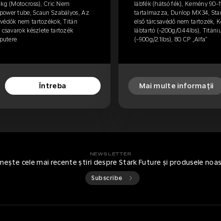
 kg (Motocross), Cric Nem
lábfék (hátsó fék), Kemény 90-
power tube, Scaun Szabályos, Az
tartalmazza, Dunlop MX34, Sta
zvédők nem tartozékok, Titán
első tárcsavédő nem tartozék, 
 csavarok készlete tartozék
lábtartó (-200g/0.44lbs), Titán
 putere
(-900g/2.1lbs), 80 CP „Alfa”
Întreba
Mai multe informații
NEWSLETTER
mește cele mai recente știri despre Stark Future și produsele noa
Subscribe