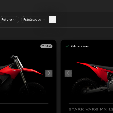
Putere
Frână spate
Gata de ridicare
MX1.2
STARK VARG MX 1.