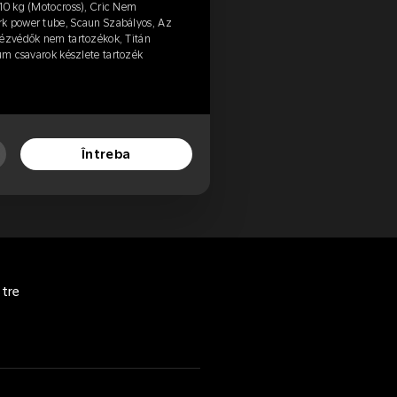
110 kg (Motocross), Cric Nem
rk power tube, Scaun Szabályos, Az
Kézvédők nem tartozékok, Titán
ium csavarok készlete tartozék
Întreba
stre