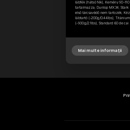
lábfék (hátsó fék), Kemény 90-110
tartalmazza, Dunlop MX34, Stark 
első tárcsavédő nem tartozék, Ké
lábtartó (-200g/0.44lbs), Titánium
(-900g/2.1lbs), Standard 60 de cai
Mai multe informații
Pri