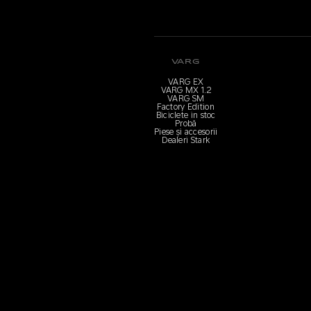
VARG
VARG EX
VARG MX 1.2
VARG SM
Factory Edition
Biciclete in stoc
Probă
Piese și accesorii
Dealeri Stark