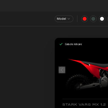
Model
Gata de ridicare
STARK VARG MX 1.2