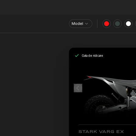
Model
Gata de ridicare
STARK VARG EX