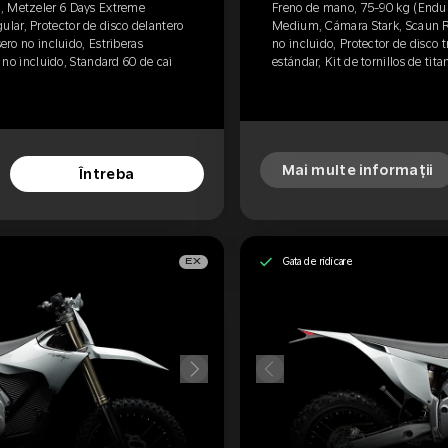
, Metzeler 6 Days Extreme
Freno de mano, 75-90 kg (Endur
lar, Protector de disco delantero
Medium, Cámara Stark, Scaun Re
sero no incluido, Estriberas
no incluido, Protector de disco t
o no incluido, Standard 60 de cai
estándar, Kit de tornillos de tita
Mai multe informații
Întreba
Gata de ridicare
EX