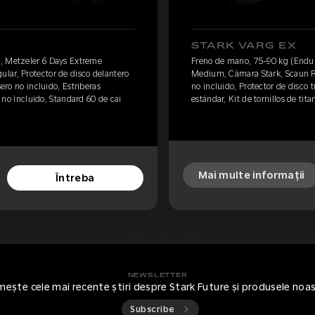
STARK VARG EX
, Metzeler 6 Days Extreme
Freno de mano, 75-90 kg (Endur
lar, Protector de disco delantero
Medium, Cámara Stark, Scaun Re
sero no incluido, Estriberas
no incluido, Protector de disco t
o no incluido, Standard 60 de cai
estándar, Kit de tornillos de tita
Mai multe informații
Întreba
NEWSLETTER
mește cele mai recente știri despre Stark Future și produsele noa
Subscribe