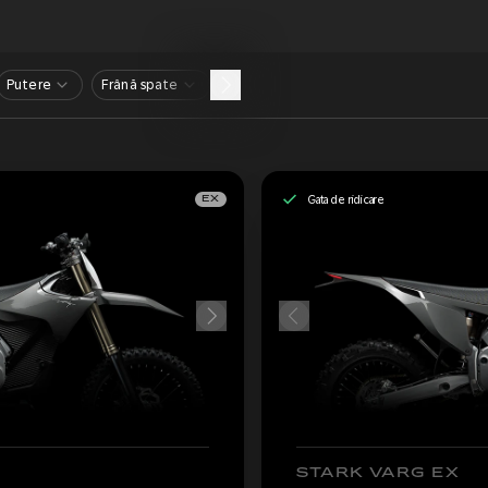
Putere
Frână spate
Gata de ridicare
EX
STARK VARG EX