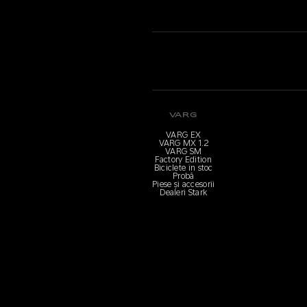
VARG
VARG EX
VARG MX 1.2
VARG SM
Factory Edition
Biciclete in stoc
Probă
Piese și accesorii
Dealeri Stark