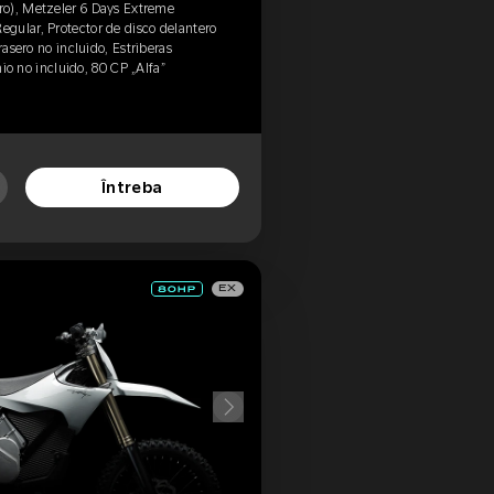
o), Metzeler 6 Days Extreme
gular, Protector de disco delantero
rasero no incluido, Estriberas
nio no incluido, 80 CP „Alfa”
Întreba
EX