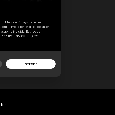
o), Metzeler 6 Days Extreme
gular, Protector de disco delantero
rasero no incluido, Estriberas
nio no incluido, 80 CP „Alfa”
Întreba
stre