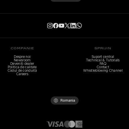
COMPANIE
SPRIJIN
Despre noi
Suport central
Newsroom
Technical & Tutorials
Deveniți dealer
FAQ
Politica de calitate
Contact
Codul de conduită
Whistleblowing Channel
Careers
Romania