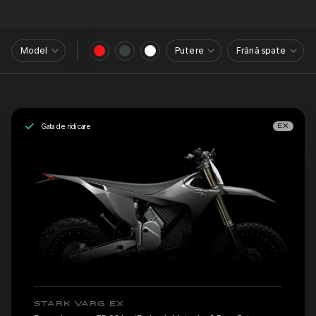
Model
Putere
Frână spate
Gata de ridicare
EX
STARK VARG EX