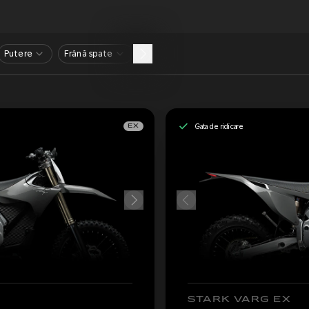
Putere
Frână spate
Gata de ridicare
EX
STARK VARG EX