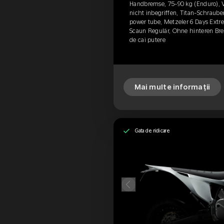
Handbremse, 75-90 kg (Enduro), 
nicht inbegriffen, Titan-Schrauben
power tube, Metzeler 6 Days Ext
Scaun Regulär, Ohne hinteren Br
de cai putere
Mai multe informații
Gata de ridicare