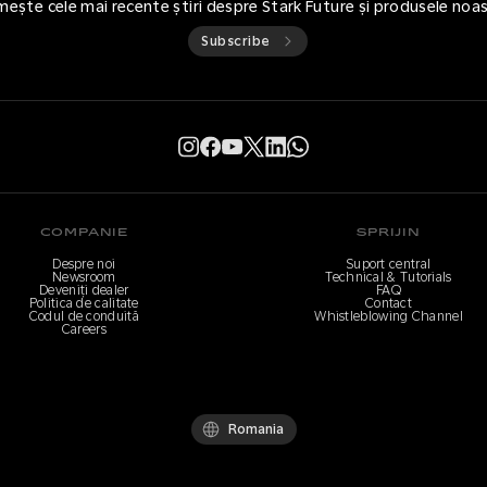
mește cele mai recente știri despre Stark Future și produsele noa
Subscribe
COMPANIE
SPRIJIN
Despre noi
Suport central
Newsroom
Technical & Tutorials
Deveniți dealer
FAQ
Politica de calitate
Contact
Codul de conduită
Whistleblowing Channel
Careers
Romania