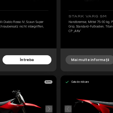
STARK VARG SM
lli Diablo Rosso IV, Scaun Super
Handbremse, Mittel 75-90 kg, Pi
chraubensatz nicht inbegriffen,
Grip, Standard-Fußrasten, Titan
CP „Alfa”
Întreba
Mai multe informații
Gata de ridicare
SM