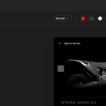
Model
Gata de ridicare
STARK VARG EX