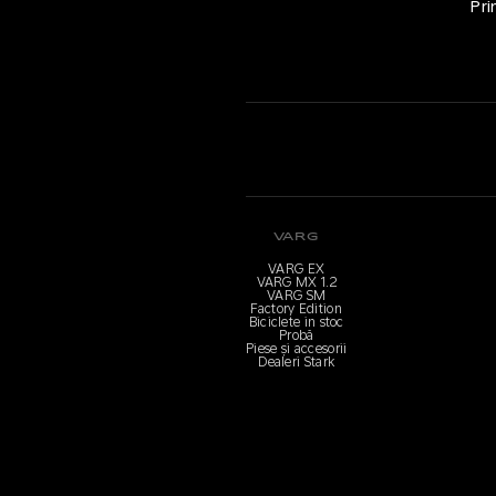
Pri
VARG
VARG EX
VARG MX 1.2
VARG SM
Factory Edition
Biciclete in stoc
Probă
Piese și accesorii
Dealeri Stark