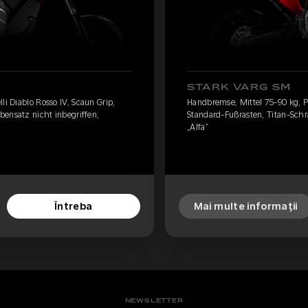
STARK VARG SM
li Diablo Rosso IV, Scaun Grip,
Handbremse, Mittel 75-90 kg, Pir
bensatz nicht inbegriffen,
Standard-Fußrasten, Titan-Schr
„Alfa”
Întreba
Mai multe informații
NEWSLETTER