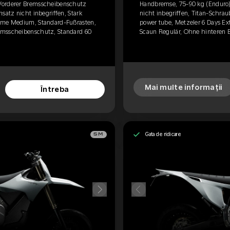
Vorderer Bremsscheibenschutz
Handbremse, 75-90 kg (Enduro)
satz nicht inbegriffen, Stark
nicht inbegriffen, Titan-Schrau
reme Medium, Standard-Fußrasten,
power tube, Metzeler 6 Days E
emsscheibenschutz, Standard 60
Scaun Regulär, Ohne hinteren 
Mai multe informații
Întreba
Gata de ridicare
SM