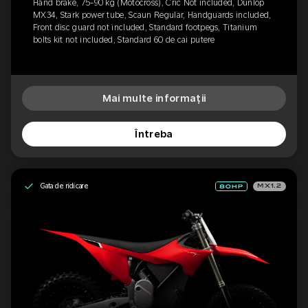
Hand brake, 75-90 kg (Motocross), Cric Not included, Dunlop
MX34, Stark power tube, Scaun Regular, Handguards included,
Front disc guard not included, Standard footpegs, Titanium
bolts kit not included, Standard 60 de cai putere
Mai multe informații
Întreba
Gata de ridicare
MX1.2