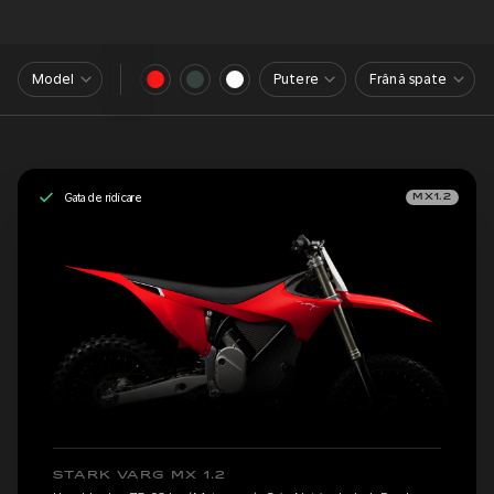
Model
Putere
Frână spate
Gata de ridicare
MX1.2
STARK VARG MX 1.2