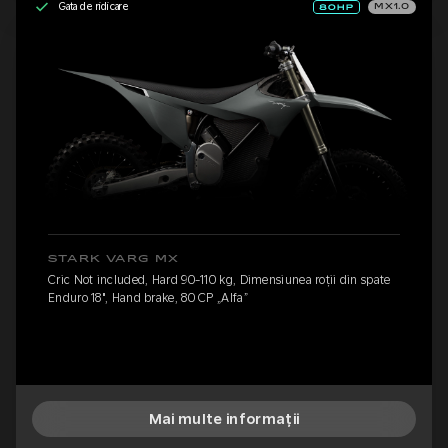
Gata de ridicare
MX1.0
STARK VARG MX
Cric Not included, Hard 90-110 kg, Dimensiunea roții din spate
Enduro 18", Hand brake, 80 CP „Alfa”
Mai multe informații