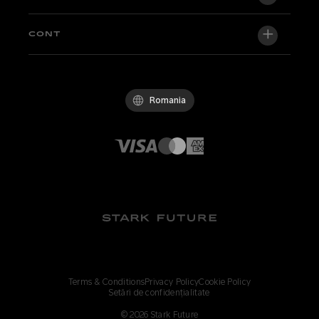
VARG SM
Newsroom
Factory Edition
Suport central
CONT
Deveniți dealer
Biciclete in stoc
Technical & Tutorials
Politica de calitate
Log in / Sign up
Probă
FAQ
Codul de conduită
Romania
Piese și accesorii
Contact
Careers
Dealeri Stark
Whistleblowing Channel
Terms & Conditions
Privacy Policy
Cookie Policy
Setări de confidențialitate
©
2026
Stark Future