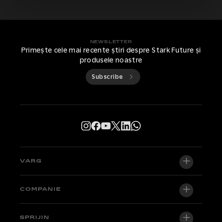
NEWSLETTER
Primește cele mai recente știri despre Stark Future și
produsele noastre
Subscribe
VARG
VARG EX
COMPANIE
VARG MX 1.2
Despre noi
SPRIJIN