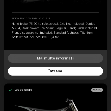
STARK VARG MX 1.2
Hand brake, 75-90 kg (Motocross), Cric Not included, Dunlop
MX34, Stark power tube, Scaun Regular, Handguards included,
Front disc guard not included, Standard footpegs, Titanium
bolts kit not included, 80 CP „Alfa”
Mai multe informații
Întreba
Gata de ridicare
MX1.0