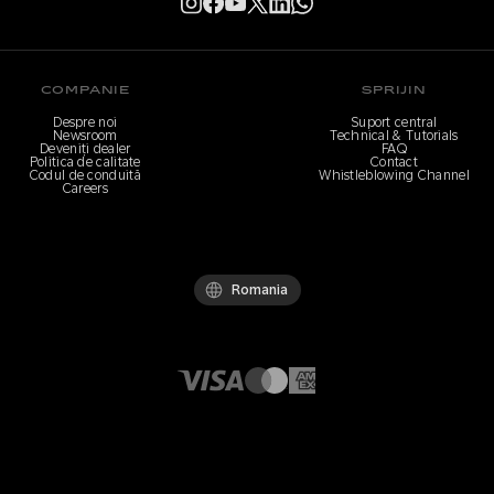
COMPANIE
SPRIJIN
Despre noi
Suport central
Newsroom
Technical & Tutorials
Deveniți dealer
FAQ
Politica de calitate
Contact
Codul de conduită
Whistleblowing Channel
Careers
Romania