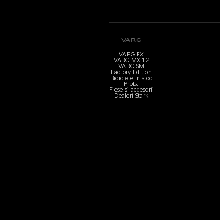
VARG
VARG EX
VARG MX 1.2
VARG SM
Factory Edition
Biciclete in stoc
Probă
Piese și accesorii
Dealeri Stark