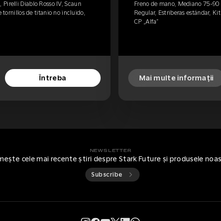
Pirelli Diablo Rosso IV, Scaun
Freno de mano, Mediano 75-90 kg
 tornillos de titanio no incluido,
Regular, Estriberas estándar, Kit
CP „Alfa”
Întreba
Mai multe informații
NEWSLETTER
mește cele mai recente știri despre Stark Future și produsele noa
Subscribe