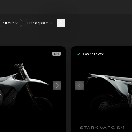
Putere
Frână spate
Gata de ridicare
SM
STARK VARG SM