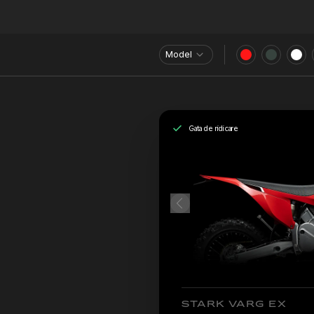
Model
Gata de ridicare
STARK VARG EX