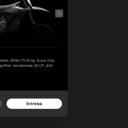
sten, Mittel 75-90 kg, Scaun Grip,
griffen, Handbremse, 80 CP „Alfa”
Întreba