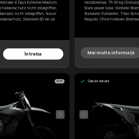
Metzeler 6 Days Extreme Medium,
Handbremse, 75-90 kg (Enduro)
scheibenschutz nicht inbegriffen,
Stark power tube, Vorderer Bre
bensatz nicht inbegriffen, Scaun
Standard-Fußrasten, Titan-Schr
eibenschutz, Standard 60 de cai
Regulär, Ohne hinteren Bremss
Mai multe informații
Întreba
Gata de ridicare
SM