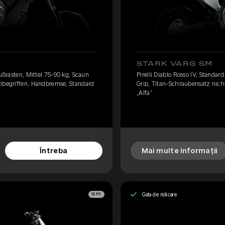
STARK VARG SM
Fußrasten, Mittel 75-90 kg, Scaun
Pirelli Diablo Rosso IV, Standar
inbegriffen, Handbremse, Standard
Grip, Titan-Schraubensatz nich
„Alfa”
Întreba
Mai multe informații
Gata de ridicare
SM