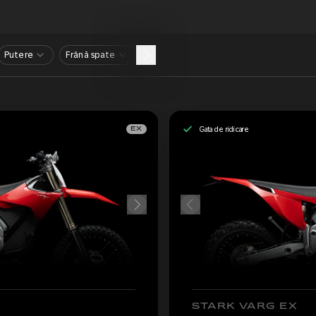
Putere
Frână spate
Gata de ridicare
EX
STARK VARG EX