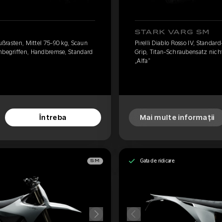
STARK VARG SM
Fußrasten, Mittel 75-90 kg, Scaun
Pirelli Diablo Rosso IV, Standar
inbegriffen, Handbremse, Standard
Grip, Titan-Schraubensatz nich
„Alfa”
Întreba
Mai multe informații
Gata de ridicare
SM