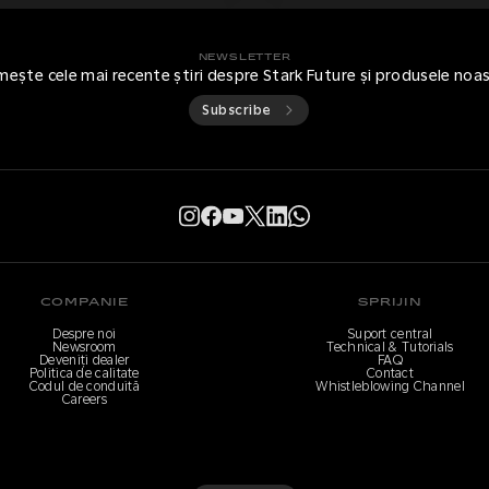
NEWSLETTER
mește cele mai recente știri despre Stark Future și produsele noa
Subscribe
COMPANIE
SPRIJIN
Despre noi
Suport central
Newsroom
Technical & Tutorials
Deveniți dealer
FAQ
Politica de calitate
Contact
Codul de conduită
Whistleblowing Channel
Careers