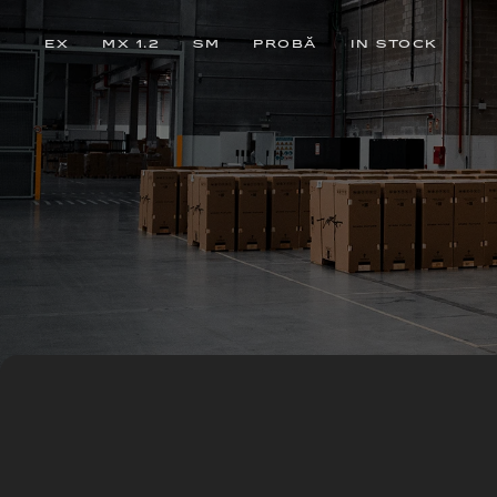
EX
MX 1.2
SM
PROBĂ
IN STOCK