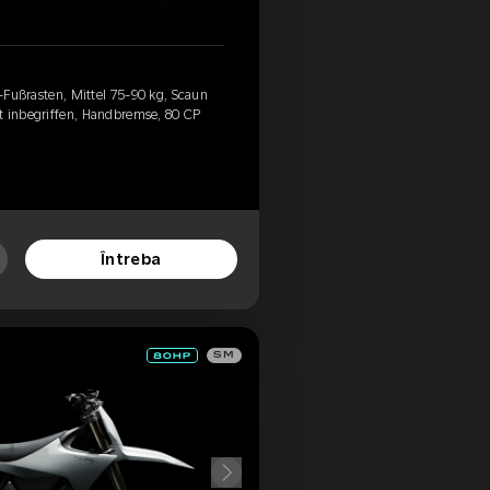
d-Fußrasten, Mittel 75-90 kg, Scaun
t inbegriffen, Handbremse, 80 CP
Întreba
SM