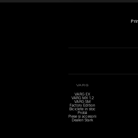
Pri
VARG
VARG EX
VARG MX 1.2
VARG SM
Factory Edition
Biciclete in stoc
Probă
Piese și accesorii
Dealeri Stark