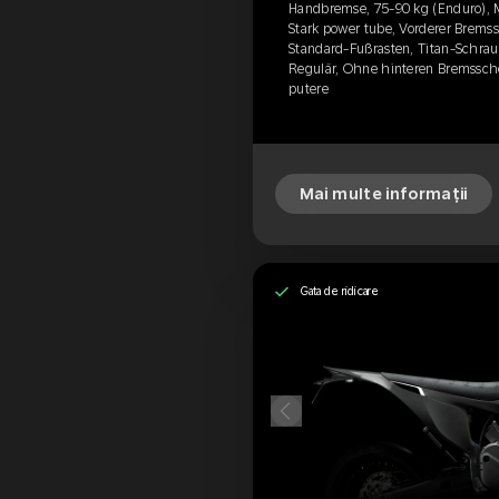
Handbremse, 75-90 kg (Enduro), 
Stark power tube, Vorderer Brems
Standard-Fußrasten, Titan-Schrau
Regulär, Ohne hinteren Bremssch
putere
Mai multe informații
Gata de ridicare