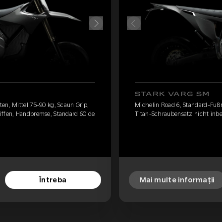
STARK VARG SM
en, Mittel 75-90 kg, Scaun Grip,
Michelin Road 6, Standard-Fußra
iffen, Handbremse, Standard 60 de
Titan-Schraubensatz nicht inbe
Întreba
Mai multe informații