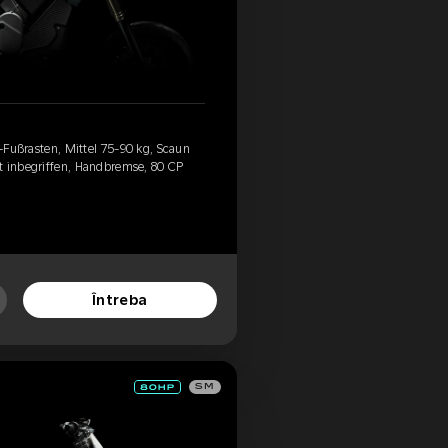
d-Fußrasten, Mittel 75-90 kg, Scaun
t inbegriffen, Handbremse, 80 CP
Întreba
SM