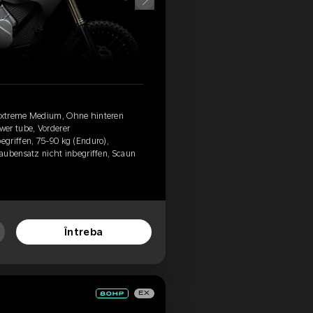
Extreme Medium, Ohne hinteren
wer tube, Vorderer
griffen, 75-90 kg (Enduro),
aubensatz nicht inbegriffen, Scaun
Întreba
EX