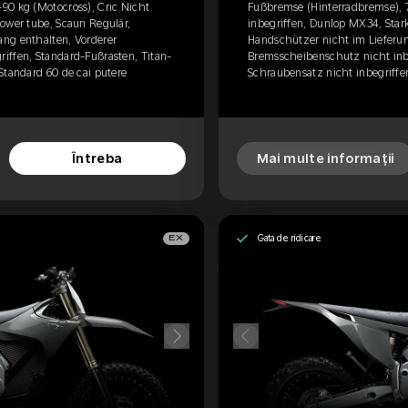
90 kg (Motocross), Cric Nicht
Fußbremse (Hinterradbremse), 7
power tube, Scaun Regulär,
inbegriffen, Dunlop MX34, Star
ng enthalten, Vorderer
Handschützer nicht im Lieferu
iffen, Standard-Fußrasten, Titan-
Bremsscheibenschutz nicht inbe
Standard 60 de cai putere
Schraubensatz nicht inbegriffen
Întreba
Mai multe informații
Gata de ridicare
EX