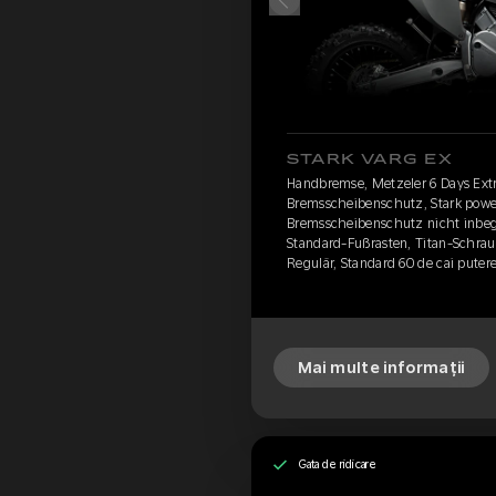
STARK VARG EX
Handbremse, Metzeler 6 Days Ex
Bremsscheibenschutz, Stark power
Bremsscheibenschutz nicht inbegr
Standard-Fußrasten, Titan-Schrau
Regulär, Standard 60 de cai puter
Mai multe informații
Gata de ridicare