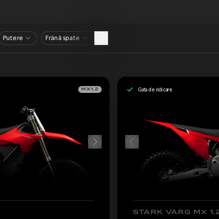
Putere
Frână spate
Gata de ridicare
MX1.2
STARK VARG MX 1.