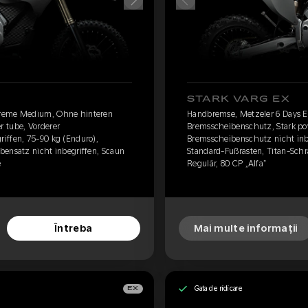
STARK VARG EX
treme Medium, Ohne hinteren
Handbremse, Metzeler 6 Days 
 tube, Vorderer
Bremsscheibenschutz, Stark po
iffen, 75-90 kg (Enduro),
Bremsscheibenschutz nicht inbe
bensatz nicht inbegriffen, Scaun
Standard-Fußrasten, Titan-Schr
e
Regulär, 80 CP „Alfa”
Întreba
Mai multe informații
Gata de ridicare
EX