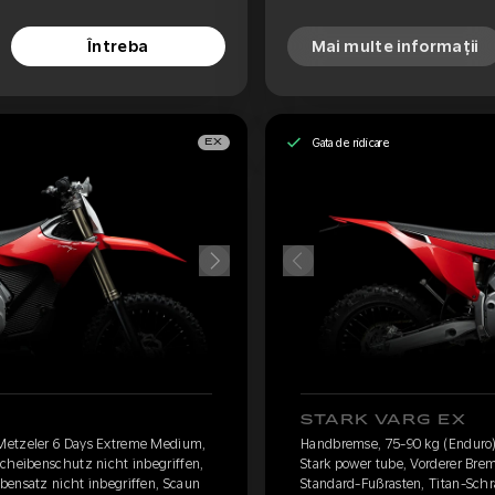
Întreba
Mai multe informații
Gata de ridicare
EX
STARK VARG EX
Metzeler 6 Days Extreme Medium,
Handbremse, 75-90 kg (Enduro)
scheibenschutz nicht inbegriffen,
Stark power tube, Vorderer Bre
bensatz nicht inbegriffen, Scaun
Standard-Fußrasten, Titan-Schr