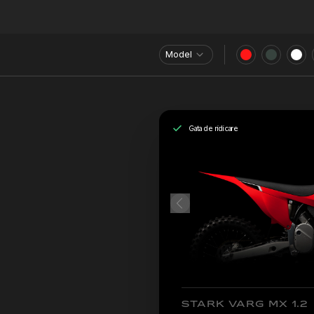
Model
Gata de ridicare
STARK VARG MX 1.2