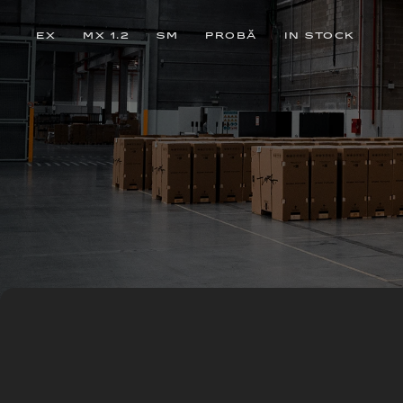
EX
MX 1.2
SM
PROBĂ
IN STOCK