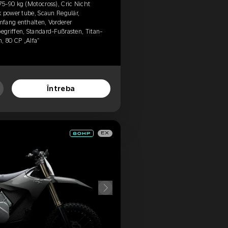
5-90 kg (Motocross), Cric Nicht
k power tube, Scaun Regulär,
mfang enthalten, Vorderer
griffen, Standard-Fußrasten, Titan-
, 80 CP „Alfa”
Întreba
EX