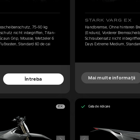
STARK VARG EX
sscheibenschutz, 75-90 kg
Handbremse, Ohne hinteren Br
chutz nicht inbegriffen, Titan-
(Enduro), Vorderer Bremsscheib
 Scaun Grip, Mousse, Metzeler 6
Schraubensatz nicht inbegriffe
ußrasten, Standard 60 de cai
Days Extreme Medium, Standard
Mai multe informații
Întreba
Gata de ridicare
EX