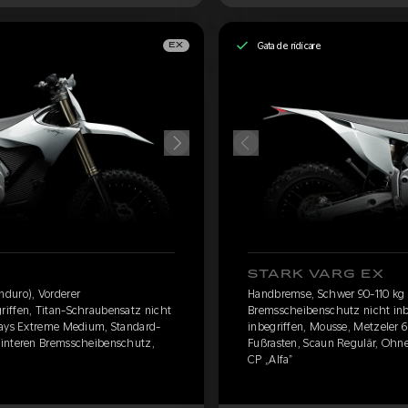
Gata de ridicare
EX
STARK VARG EX
duro), Vorderer
Handbremse, Schwer 90-110 kg 
iffen, Titan-Schraubensatz nicht
Bremsscheibenschutz nicht inb
Days Extreme Medium, Standard-
inbegriffen, Mousse, Metzeler
hinteren Bremsscheibenschutz,
Fußrasten, Scaun Regulär, Ohn
CP „Alfa”