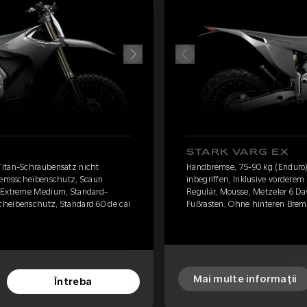
STARK VARG EX
Titan-Schraubensatz nicht
Handbremse, 75-90 kg (Enduro)
Bremsscheibenschutz, Scaun
inbegriffen, Inklusive vordere
s Extreme Medium, Standard-
Regulär, Mousse, Metzeler 6 D
cheibenschutz, Standard 60 de cai
Fußrasten, Ohne hinteren Brem
Mai multe informații
Întreba