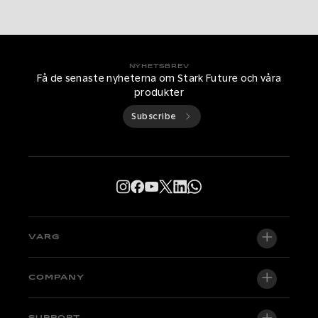
NYHETSBREV
Få de senaste nyheterna om Stark Future och våra
produkter
Subscribe
VARG
VARG EX
COMPANY
VARG MX 1.2