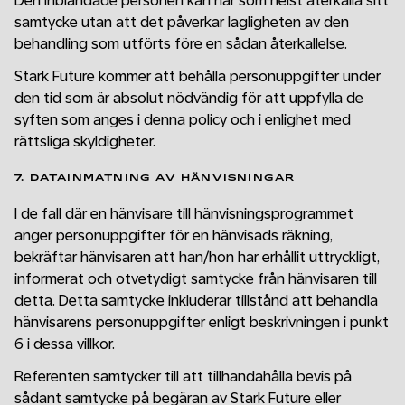
Den inblandade personen kan när som helst återkalla sitt
samtycke utan att det påverkar lagligheten av den
behandling som utförts före en sådan återkallelse.
Stark Future kommer att behålla personuppgifter under
den tid som är absolut nödvändig för att uppfylla de
syften som anges i denna policy och i enlighet med
rättsliga skyldigheter.
7. DATAINMATNING AV HÄNVISNINGAR
I de fall där en hänvisare till hänvisningsprogrammet
anger personuppgifter för en hänvisads räkning,
bekräftar hänvisaren att han/hon har erhållit uttryckligt,
informerat och otvetydigt samtycke från hänvisaren till
detta. Detta samtycke inkluderar tillstånd att behandla
hänvisarens personuppgifter enligt beskrivningen i punkt
6 i dessa villkor.
Referenten samtycker till att tillhandahålla bevis på
sådant samtycke på begäran av Stark Future eller