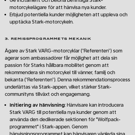
Ge incitament och belöna befintliga Stark-
motorcykelägare för att hänvisa nya kunder.
Erbjud potentiella kunder möjligheten att uppleva och
upptäcka Stark-motorcykeln.
3. REMISSPROGRAMMETS MEKANIK
Ägare av Stark VARG-motorcyklar (”Referenten”) som
agerar som ambassadörer får möjlighet att dela sin
passion för Starks hållbara mobilitet genom att
rekommendera sin motorcykel till vänner, familj och
bekanta (”Referenten”). Denna rekommendationsprocess
underlättas via Stark-appen, vilket stärker Stark-
communityns tillväxt och engagemang.
Initiering av hänvisning
: Hänvisare kan introducera
Stark VARG till potentiella nya kunder genom att
använda den dedikerade sektionen för "Wolfpack-
programmet" i Stark-appen. Genom
hänvisningsprogrammet kan hänvisaren vägleda sina