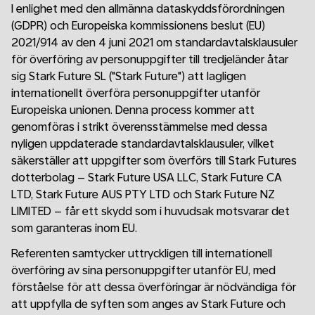
I enlighet med den allmänna dataskyddsförordningen
(GDPR) och Europeiska kommissionens beslut (EU)
2021/914 av den 4 juni 2021 om standardavtalsklausuler
för överföring av personuppgifter till tredjeländer åtar
sig Stark Future SL ("Stark Future") att lagligen
internationellt överföra personuppgifter utanför
Europeiska unionen. Denna process kommer att
genomföras i strikt överensstämmelse med dessa
nyligen uppdaterade standardavtalsklausuler, vilket
säkerställer att uppgifter som överförs till Stark Futures
dotterbolag – Stark Future USA LLC, Stark Future CA
LTD, Stark Future AUS PTY LTD och Stark Future NZ
LIMITED – får ett skydd som i huvudsak motsvarar det
som garanteras inom EU.
Referenten samtycker uttryckligen till internationell
överföring av sina personuppgifter utanför EU, med
förståelse för att dessa överföringar är nödvändiga för
att uppfylla de syften som anges av Stark Future och