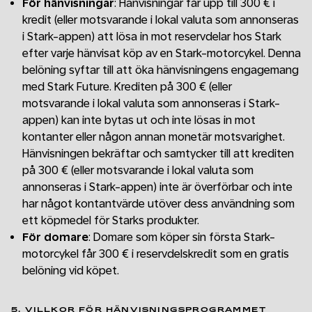
För hänvisningar
: Hänvisningar får upp till 300 € i
kredit (eller motsvarande i lokal valuta som annonseras
i Stark-appen) att lösa in mot reservdelar hos Stark
efter varje hänvisat köp av en Stark-motorcykel. Denna
belöning syftar till att öka hänvisningens engagemang
med Stark Future. Krediten på 300 € (eller
motsvarande i lokal valuta som annonseras i Stark-
appen) kan inte bytas ut och inte lösas in mot
kontanter eller någon annan monetär motsvarighet.
Hänvisningen bekräftar och samtycker till att krediten
på 300 € (eller motsvarande i lokal valuta som
annonseras i Stark-appen) inte är överförbar och inte
har något kontantvärde utöver dess användning som
ett köpmedel för Starks produkter.
För domare
: Domare som köper sin första Stark-
motorcykel får 300 € i reservdelskredit som en gratis
belöning vid köpet.
5. VILLKOR FÖR HÄNVISNINGSPROGRAMMET