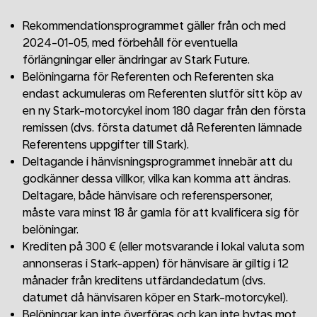
Rekommendationsprogrammet gäller från och med
2024-01-05, med förbehåll för eventuella
förlängningar eller ändringar av Stark Future.
Belöningarna för Referenten och Referenten ska
endast ackumuleras om Referenten slutför sitt köp av
en ny Stark-motorcykel inom 180 dagar från den första
remissen (dvs. första datumet då Referenten lämnade
Referentens uppgifter till Stark).
Deltagande i hänvisningsprogrammet innebär att du
godkänner dessa villkor, vilka kan komma att ändras.
Deltagare, både hänvisare och referenspersoner,
måste vara minst 18 år gamla för att kvalificera sig för
belöningar.
Krediten på 300 € (eller motsvarande i lokal valuta som
annonseras i Stark-appen) för hänvisare är giltig i 12
månader från kreditens utfärdandedatum (dvs.
datumet då hänvisaren köper en Stark-motorcykel).
Belöningar kan inte överföras och kan inte bytas mot