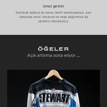
Umut getirin
Katılarak sadece bir ürüne teklif vermiyorsunuz, aynı
zamanda umut, heyecan ve neşe dağıtımına da
yardımcı oluyorsunuz.
ÖĞELER
Açık artırma sona eriyor
...