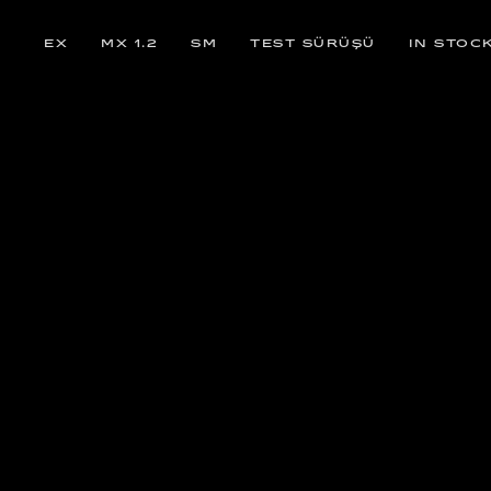
EX
MX 1.2
SM
TEST SÜRÜŞÜ
IN STOC