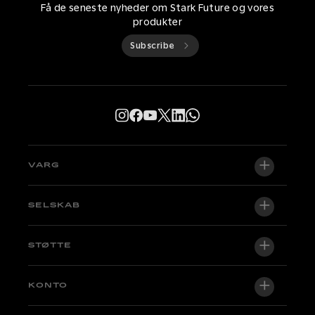
Få de seneste nyheder om Stark Future og vores
produkter
Subscribe
VARG
VARG EX
SELSKAB
VARG MX 1.2
Om os
STØTTE
VARG SM
Newsroom
Factory Edition
Support central
KONTO
Bliv forhandler
Cykler på lager
Technical & Tutorials