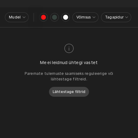
Mudel
Võimsus
Tagapidur
Me ei leidnud ühtegi vastet
Paremate tulemuste saamiseks reguleerige või
lähtestage filtreid.
Lähtestage filtrid