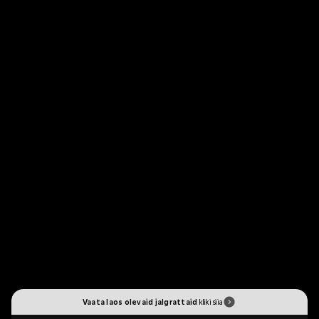
Vaata laos olevaid jalgrattaid
kliki siia