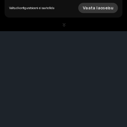
Vaata laoseisu
Valitud konfiguratsiooni ei saa tellida