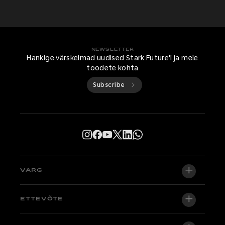
NEWSLETTER
Hankige värskeimad uudised Stark Future'i ja meie
toodete kohta
Subscribe
VARG
VARG EX
ETTEVÕTE
VARG MX 1.2