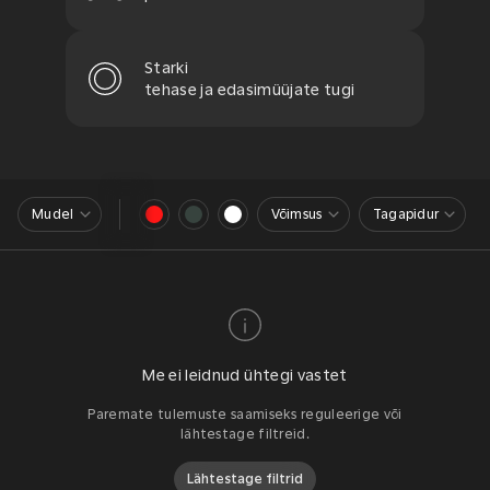
Starki
tehase ja edasimüüjate tugi
Mudel
Võimsus
Tagapidur
Me ei leidnud ühtegi vastet
Paremate tulemuste saamiseks reguleerige või
lähtestage filtreid.
Lähtestage filtrid