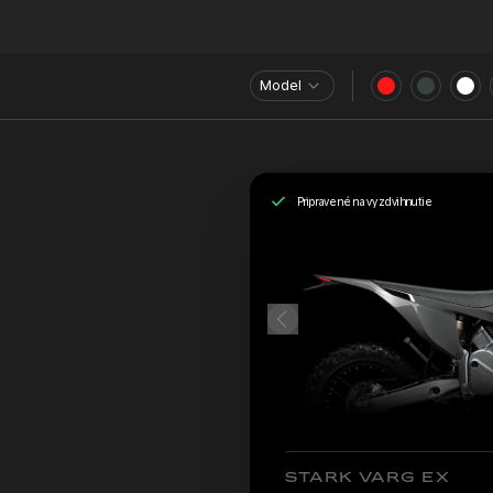
Model
Pripravené na vyzdvihnutie
STARK VARG EX