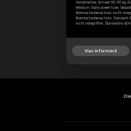
Handbremse, Schwer 90-110 kg (E
Medium, Stark power tube, Sedadl
Bremsscheibenschutz nicht inbeg
Bremsscheibenschutz, Standard-F
nicht inbegriffen, Štandardný 60
Viac informácií
Zís