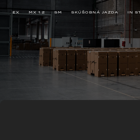
EX
MX 1.2
SM
SKÚŠOBNÁ JAZDA
IN S