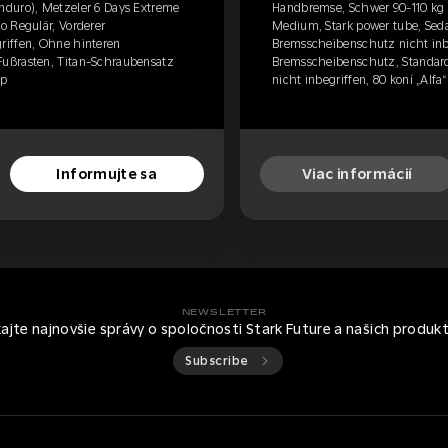
nduro), Metzeler 6 Days Extreme
Handbremse, Schwer 90-110 kg 
o Regulär, Vorderer
Medium, Stark power tube, Seda
riffen, Ohne hinteren
Bremsscheibenschutz nicht inb
ußrasten, Titan-Schraubensatz
Bremsscheibenschutz, Standard
hp
nicht inbegriffen, 80 koní „Alfa“
Informujte sa
Viac informácií
NEWSLETTER
kajte najnovšie správy o spoločnosti Stark Future a našich produk
Subscribe