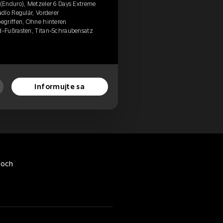
(Enduro), Metzeler 6 Days Extreme
dlo Regulär, Vorderer
egriffen, Ohne hinteren
-Fußrasten, Titan-Schraubensatz
Informujte sa
toch