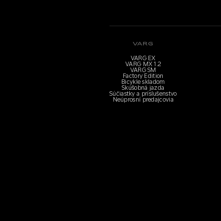
VARG
VARG EX
VARG MX 1.2
VARG SM
Factory Edition
Bicykle skladom
Skúšobná jazda
Súčiastky a príslušenstvo
Neúprosní predajcovia