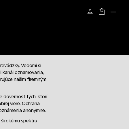
prevádzky. Vedomí si
i kanál oznamovania,
rujúce našim firemným
 dôvernosť tých, ktorí
obrej viere. Ochrana
ť oznámenia anonymne.
l širokému spektru