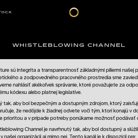
TOCK
WHISTLEBLOWING CHANNEL
ture sú integrita a transparentnosť základnými piliermi našej 
a etického a zodpovedného pracovného prostredia sme zaviedl
erne nahlásiť akékoľvek správanie, ktoré považujete za odpo
mu kódexu alebo platnej legislatíve.
ý tak, aby bol bezpečným a dostupným zdrojom, ktorý zaisťuje
ručuje, že nedôjde k žiadnej odvete voči tým, ktorí konajú v d
 je prioritou a v prípade potreby ponúkame možnosť podáva
tleblowing Channel je navrhnutý tak, aby bol dostupný a slúži
 našej organizácii aj mimo nej. Tento kanál je k dispozícii pre: