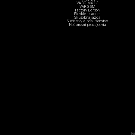
VARG MX 1.2
VARG SM
Factory Edition
Bicykle skladom
Skúšobná jazda
Súčiastky a príslušenstvo
Neúprosní predajcovia
Te