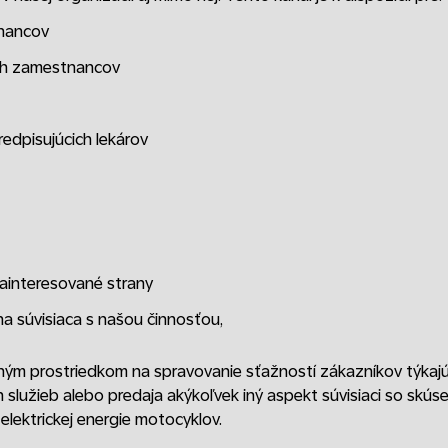
nancov
ch zamestnancov
edpisujúcich lekárov
ainteresované strany
na súvisiaca s našou činnosťou,
ným prostriedkom na spravovanie sťažností zákazníkov týkajúc
 služieb alebo predaja akýkoľvek iný aspekt súvisiaci so sk
elektrickej energie motocyklov.