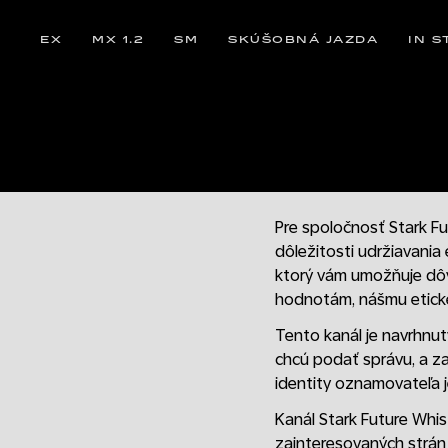
EX
MX 1.2
SM
SKÚŠOBNÁ JAZDA
IN S
Pre spoločnosť Stark Fu
dôležitosti udržiavani
ktorý vám umožňuje dôv
hodnotám, nášmu etické
Tento kanál je navrhnut
chcú podať správu, a za
identity oznamovateľa
Kanál Stark Future Whis
zainteresovaných strán v