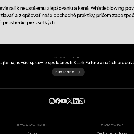
zaviazali k neustálemu zlepšovaniu a kanál Whistleblowing po
udržiavať a zlepšovať naše obchodné praktiky, pričom zabezpe
 prostredie pre všetkých.
NEWSLETTER
kajte najnovšie správy o spoločnosti Stark Future a našich produk
Subscribe
SPOLOČNOSŤ
PODPORA
O nás
Centrálna podpora