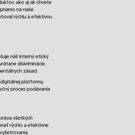
duktov, ako aj ak chcete
i priamo na naše
toval rýchlu a efektívnu
šuje náš interný etický
átane diskriminácie,
mentálnych zásad.
igitálnej platformy,
zpečný proces podávania
 práva všetkých
onať rýchlo a efektívne
vyšetrovania.