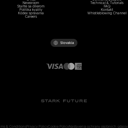
Newsroom
Technical & Tutorials
Staňte sa dílerom
FAQ
Politika kvality
Kontakt
Kódex správania
Whistleblowing Channel
Careers
Slovakia
rms & Conditions
Privacy Policy
Cookie Policy
Nastavenia ochrany osobných údajov