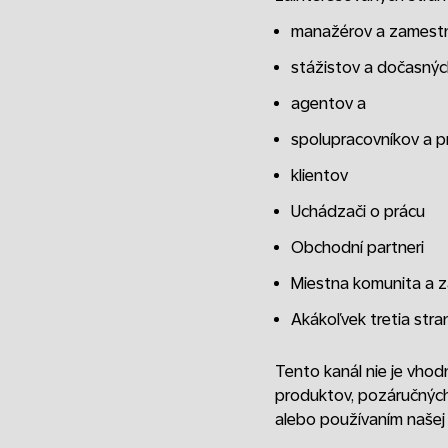
manažérov a zamest
stážistov a dočasný
agentov a
spolupracovníkov a pr
klientov
Uchádzači o prácu
Obchodní partneri
Miestna komunita a z
Akákoľvek tretia stra
Tento kanál nie je vhod
produktov, pozáručných
alebo používaním našej 