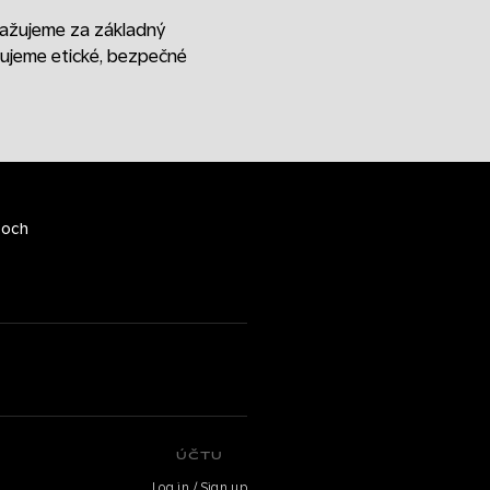
važujeme za základný
čujeme etické, bezpečné
toch
ÚČTU
Log in / Sign up