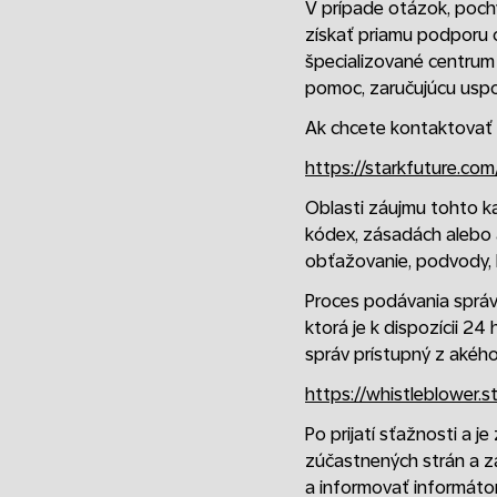
V prípade otázok, pochy
získať priamu podporu o
špecializované centrum 
pomoc, zaručujúcu uspok
Ak chcete kontaktovať 
https://starkfuture.co
Oblasti záujmu tohto ka
kódex, zásadách alebo 
obťažovanie, podvody, 
Proces podávania správ
ktorá je k dispozícii 2
správ prístupný z akéh
https://whistleblower.s
Po prijatí sťažnosti a 
zúčastnených strán a za
a informovať informátor