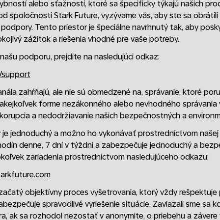
bností alebo sťažností, ktoré sa špecificky týkajú našich pro
d spoločnosti Stark Future, vyzývame vás, aby ste sa obrátil
podpory. Tento priestor je špeciálne navrhnutý tak, aby posky
ojivý zážitok a riešenia vhodné pre vaše potreby.
našu podporu, prejdite na nasledujúci odkaz:
m/support
nála zahŕňajú, ale nie sú obmedzené na, správanie, ktoré poru
akejkoľvek forme nezákonného alebo nevhodného správania vr
korupcia a nedodržiavanie našich bezpečnostných a environ
 je jednoduchý a možno ho vykonávať prostredníctvom našej d
4 hodín denne, 7 dní v týždni a zabezpečuje jednoduchý a be
okoľvek zariadenia prostredníctvom nasledujúceho odkazu:
tarkfuture.com
je začatý objektívny proces vyšetrovania, ktorý vždy rešpektuje
bezpečuje spravodlivé vyriešenie situácie. Zaviazali sme sa k
a, ak sa rozhodol nezostať v anonymite, o priebehu a závere 