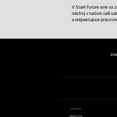
V Stark Future sme sa 
nástroj v našom úsilí 
a rešpektujúce pracovné
Zís
VARG
VARG EX